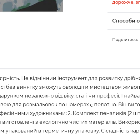
дорожче, з
Способи о
Поділитися:
ність. Це відмінний інструмент для розвитку дрібної
 без винятку зможуть оволодіти мистецтвом живопису
арунком незалежно від віку, статі чи професії. І най
овою для розмальовок по номерах є полотно. Він виго
офесійними художниками; 2. Комплект пензликів (2 шт
иготовлені з екологічно чистих матеріалів. Використ
упакований в герметичну упаковку. Складність картини