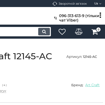
Зворотній зв'язок
Ua
096-313-613-9 (тільки
чат Viber)
0
ft 12145-AC
Артикул:
12145-AC
Бренд:
Art Craft
(
4
)
дгук