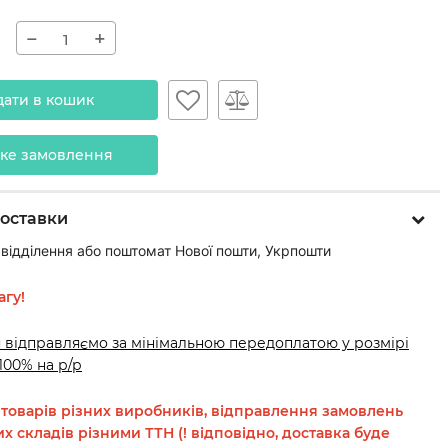
н
−
+
дати в кошик
ке замовлення
оставки
відділення або поштомат Нової пошти, Укрпошти
агу!
 відправляємо за мінімальною передоплатою у розмірі
 100% на р/р
 товарів різних виробників, відправлення замовлень
их складів різними ТТН (! відповідно, доставка буде