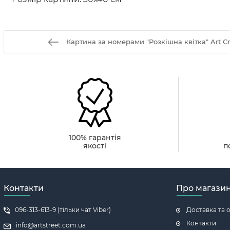
Картина за номерами "Розкішна квітка" Art Cr
100% гарантія
якості
п
Контакти
Про магази
096-313-613-9 (тільки чат Viber)
Доставка та 
Контакти
info@artstreet.com.ua