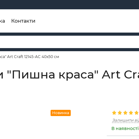
ка
Контакти
а" Art Craft 12145-AC 40х50 см
"Пишна краса" Art Cra
Новинка
Залишити ві
В наявності