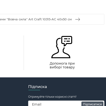
ми "Вовча сила" Art Craft 10315-AC 40х50 см
й
Допомога при
виборі товару
Підписка
Отримуйте тільки корисні статті!
Підписатися