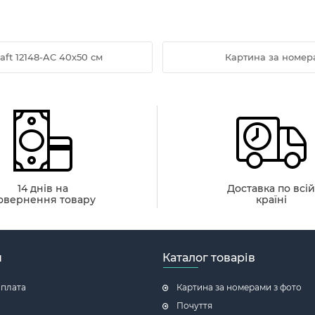
aft 12148-AC 40х50 см
Картина за номера
14 днів на
Доставка по всі
овернення товару
країні
н
Каталог товарів
оплата
Картина за номерами з фото
Почуття