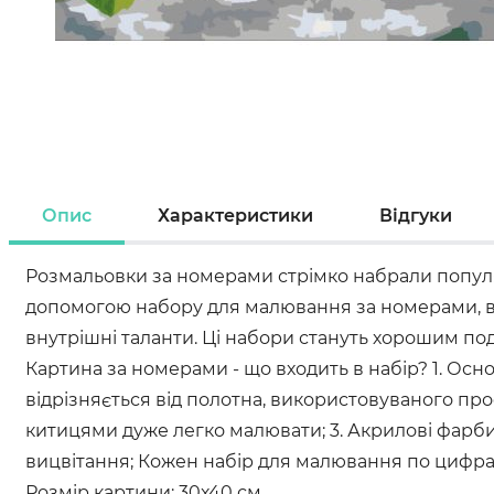
Опис
Характеристики
Відгуки
Розмальовки за номерами стрімко набрали популяр
допомогою набору для малювання за номерами, всі
внутрішні таланти. Ці набори стануть хорошим под
Картина за номерами - що входить в набір? 1. Осн
відрізняється від полотна, використовуваного пр
китицями дуже легко малювати; 3. Акрилові фарби в
вицвітання; Кожен набір для малювання по цифрам 
Розмір картини: 30х40 см