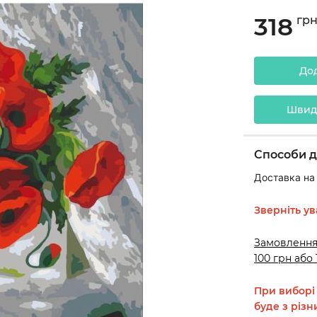
318
гр
До
Швид
Способи д
Доставка на 
Зверніть ув
Замовлення
100 грн або
При виборі
буде з різн