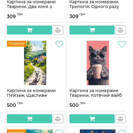
Картина за номерами
Картина за номерами
Тварини. Два коня з
Трилогія. Одного разу
фарбами металік 40*50
розбите серце
грн
грн
см Орігамі LW 32210-01
Євангеліна та Джекс
309
309
40*50 см Орігамі LW 3532
Артикул:
LW32210-01
Артикул:
LW3532
Новинка
Картина за номерами
Картина за номерами
Пейзаж. Щасливе
Тварини. Котячий вайб
цуценя 40*80 см Орігамі
40*80 см Орігамі LW 5156
грн
грн
LW 5165
500
500
Артикул:
LW5156
Артикул:
LW5165
Новинка