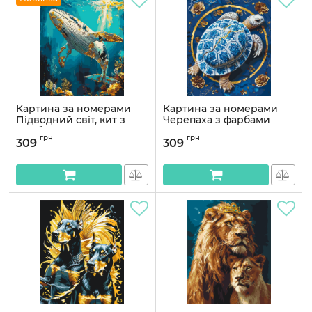
Картина за номерами
Картина за номерами
Підводний світ, кит з
Черепаха з фарбами
фарбами металік 40*50
металік 40*50 см Орігамі
грн
грн
см Орігамі LW 3495
LW 3446
309
309
Артикул:
LW3495
Артикул:
LW3446