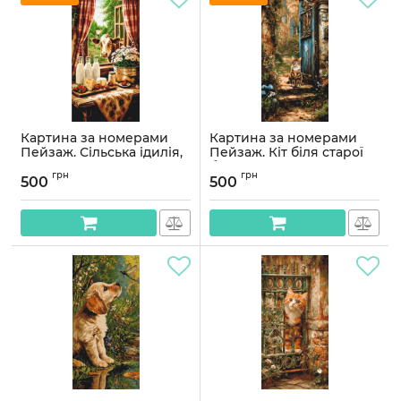
Картина за номерами
Картина за номерами
Пейзаж. Сільська ідилія,
Пейзаж. Кіт біля старої
несподівана гостя -
брами. тварини © 40*80
грн
грн
корова © 40*80 см
см Орігамі LW 5210
500
500
Орігамі LW 5219
Артикул:
LW5210
Артикул:
LW5219