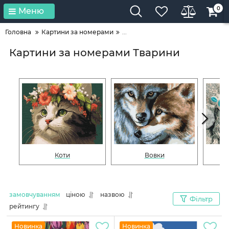
0
Меню
Головна
Картини за номерами
...
Картини за номерами Тварини
Коти
Вовки
замовчуванням
ціною
назвою
Фільтр
рейтингу
Новинка
Новинка