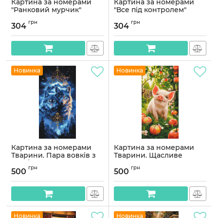
Картина за номерами
Картина за номерами
"Ранковий мурчик"
"Все під контролем"
©arttem_illustration 11737-
©arttem_illustration 11731-
грн
грн
AC 40х40 см
AC 40х40 см
304
304
Артикул:
11737-AC
Артикул:
11731-AC
Новинка
Новинка
Картина за номерами
Картина за номерами
Тварини. Пара вовків з
Тварини. Щасливе
фарбами металік © 40*80
поросятко © 40*80 см
грн
грн
см Орігамі LW 5223
Орігамі LW 5222
500
500
Артикул:
LW5223
Артикул:
LW5222
Новинка
Новинка