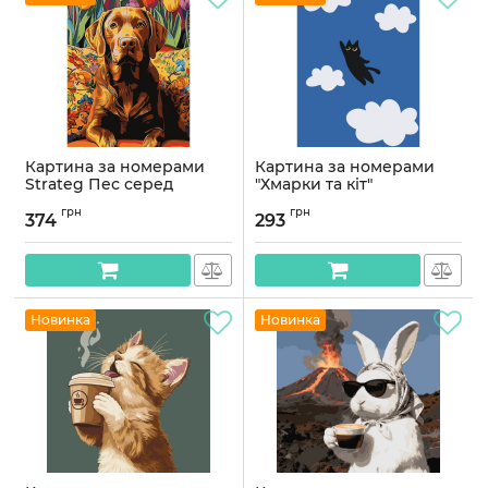
Картина за номерами
Картина за номерами
Strateg Пес серед
"Хмарки та кіт"
тюльпанів 30Х40 (SS-
©arttem_illustration 11709-
грн
грн
1288)
AC 30х40 смк
374
293
Артикул:
SS-1288
Артикул:
11709-AC
Новинка
Новинка