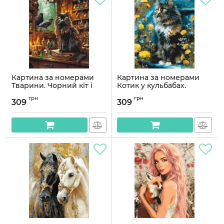
Картина за номерами
Картина за номерами
Тварини. Чорний кіт і
Котик у кульбабах.
магія еліксірів © 40*50
Тварини, квіти 40*50 см
грн
грн
см Орігамі LW 3039-01
Орігамі LW 3009-01
309
309
Артикул:
LW3039-01
Артикул:
LW3009-01