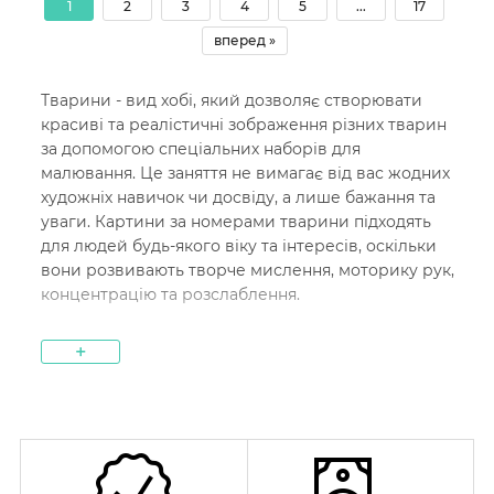
1
2
3
4
5
...
17
вперед »
Тварини - вид хобі, який дозволяє створювати
красиві та реалістичні зображення різних тварин
за допомогою спеціальних наборів для
малювання. Це заняття не вимагає від вас жодних
художніх навичок чи досвіду, а лише бажання та
уваги. Картини за номерами тварини підходять
для людей будь-якого віку та інтересів, оскільки
вони розвивають творче мислення, моторику рук,
концентрацію та розслаблення.
Асортимент картин за номерами із
+
зображенням тварин
У нашому інтернет-магазині
Artstreet
Ви можете
знайти великий вибір картин за номерами із
зображенням тварин різних видів, розмірів та
забарвлення, а також вибрати картину за