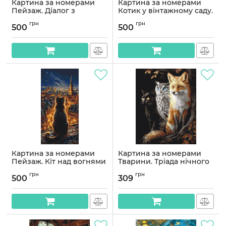
Картина за номерами
Картина за номерами
Пейзаж. Діалог з
Котик у вінтажному саду.
природою - песик і
тварини, пейзаж © 40*80
грн
грн
комаха. тварини 40*80
см Орігамі LW 5209
500
500
см Орігамі LW 5204
Артикул:
LW5209
Артикул:
LW5204
Картина за номерами
Картина за номерами
Пейзаж. Кіт над вогнями
Тварини. Тріада нічного
столиці. тварини © 40*80
лісу (лис, сова та кіт) ©
грн
грн
см Орігамі LW 5199
40*50 см Орігамі LW 3141-
500
309
01
Артикул:
LW5199
Артикул:
LW3141-01