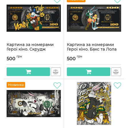
Картина за номерами
Картина за номерами
Герої кіно. Скрудж
Герої кіно. Бакс та Лола
Макдак з фарбами
Банні з фарбами металік
грн
грн
металік 40*80 см Орігамі
40*80 см Орігамі LW 5123
500
500
LW 5124
Артикул:
LW5123
Артикул:
LW5124
Новинка