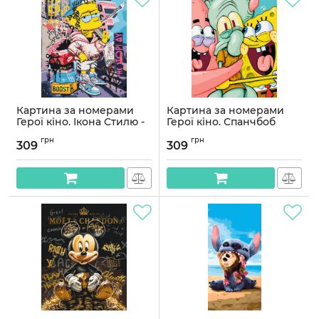
Картина за номерами
Картина за номерами
Герої кіно. Ікона Стилю -
Герої кіно. Спанчбоб
Барт Сімпсон 40*50 см
40*50 см Орігамі LW 3498
грн
грн
Орігамі LW 3501
309
309
Артикул:
LW3498
Артикул:
LW3501