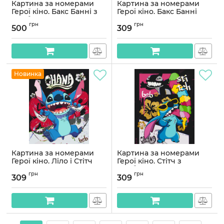
Картина за номерами
Картина за номерами
Герої кіно. Бакс Банні з
Герої кіно. Бакс Банні
фарбами металік 40*80
40*50 см Орігамі LW 3484
грн
грн
см Орігамі LW 5122
500
309
Артикул:
LW3484
Артикул:
LW5122
Новинка
Картина за номерами
Картина за номерами
Герої кіно. Ліло і Стітч
Герої кіно. Стітч з
40*50 см Орігамі LW 3424
фарбами металік 40*50
грн
грн
см Орігамі LW 3423
309
309
Артикул:
LW3424
Артикул:
LW3423