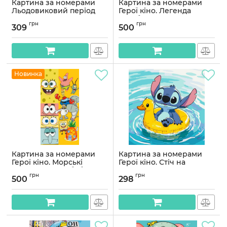
Картина за номерами
Картина за номерами
Льодовиковий період
Герої кіно. Легенда
40*50 см Орігамі LW 3512
телебачення Сімпсони
грн
грн
40*80 см Орігамі LW 5142
309
500
Артикул:
LW3512
Артикул:
LW5142
Новинка
Картина за номерами
Картина за номерами
Герої кіно. Морські
Герої кіно. Стіч на
пригоди Спанчбоб 40*80
відпочинку 40*40 см
грн
грн
см Орігамі LW 5139
Орігамі LW 3499
500
298
Артикул:
LW5139
Артикул:
LW3499