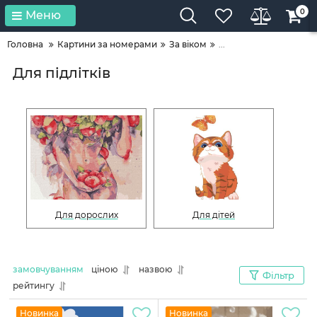
0
Меню
Головна
Картини за номерами
За віком
...
Для підлітків
Для дорослих
Для дітей
замовчуванням
ціною
назвою
Фільтр
рейтингу
Новинка
Новинка