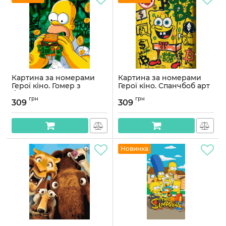
Картина за номерами
Картина за номерами
Герої кіно. Гомер з
Герої кіно. Спанчбоб арт
бургером 40*50 см
40*50 см Орігамі LW 3525
грн
грн
Орігамі LW 3526
309
309
Артикул:
LW3525
Артикул:
LW3526
Новинка