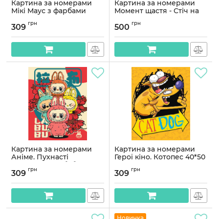
Картина за номерами
Картина за номерами
Мікі Маус з фарбами
Момент щастя - Стіч на
металік 40*50 см Орігамі
пляжі 40*80 см Орігамі
грн
грн
LW 3493
LW 5144
309
500
Артикул:
LW3493
Артикул:
LW5144
Картина за номерами
Картина за номерами
Аніме. Пухнасті
Герої кіно. Котопес 40*50
монстрики Лабубу 40*50
см Орігамі LW 3504
грн
грн
см Орігамі LW 3502
309
309
Артикул:
LW3504
Артикул:
LW3502
Новинка