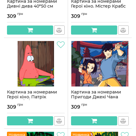
Картина за номерами
Картина за номерами
Дивні дива 40*50 см
Герої кіно. Містер Крабс
Орігамі LW 194-01
з грошима 40*50 см
грн
грн
Орігамі LW 3545
309
309
Артикул:
LW194-01
Артикул:
LW3545
Картина за номерами
Картина за номерами
Герої кіно. Патрік
Пригоди Джекі Чана
(спанчбоб) 40*50 см
40*50 см Орігамі LW 3539
грн
грн
Орігамі LW 3542
309
309
Артикул:
LW3539
Артикул:
LW3542
Новинка
Новинка