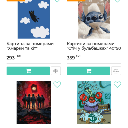
Картина за номерами
Картини за номерами
"Хмарки та кіт"
"Стіч у бульбашках" 40*50
©arttem_illustration 11709-
см
грн
грн
AC 30х40 смк
293
359
Артикул:
PN8556
Артикул:
11709-AC