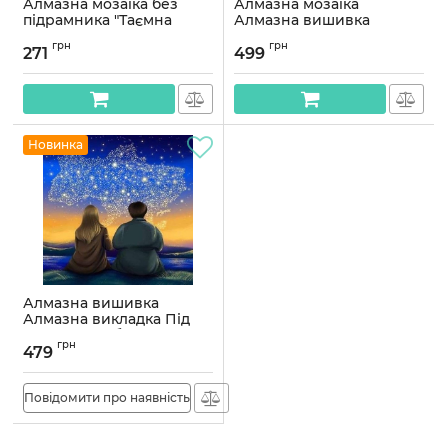
Алмазна мозаїка без
Алмазна мозаїка
підрамника "Таємна
Алмазна вишивка
річка" AMC7710 з АВ
Зіркова ніч у Парижі
грн
грн
стразами 30х30 см
45*30 OG00678SS
271
499
Артикул:
AMC7710
Артикул:
OG00678SS
Новинка
Алмазна вишивка
Алмазна викладка Під
зоряним небом 35x35
грн
OG00671SS
479
Артикул:
OG00671SS
Повідомити про наявність