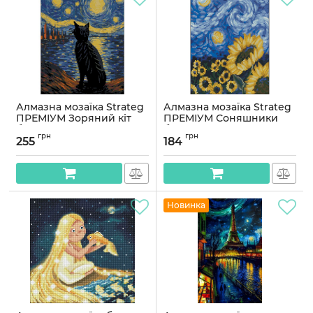
Алмазна мозаїка Strateg
Алмазна мозаїка Strateg
ПРЕМІУМ Зоряний кіт
ПРЕМІУМ Соняшники
без підрамника
без підрамника
грн
грн
розміром 40х50 см
розміром 30х40 см
255
184
(ZAV4050-5)
(ZAV3040-2)
Артикул:
ZAV4050-5
Артикул:
ZAV3040-2
Новинка