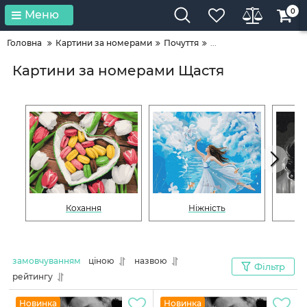
0
Меню
Головна
Картини за номерами
Почуття
...
Картини за номерами Щастя
Кохання
Ніжність
замовчуванням
ціною
назвою
Фільтр
рейтингу
Новинка
Новинка