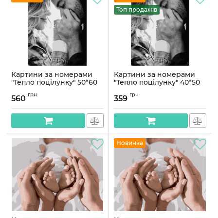
Топ продажів
Картини за номерами
Картини за номерами
"Тепло поцілунку" 50*60
"Тепло поцілунку" 40*50
см
см
грн
грн
560
359
Артикул:
PNX4454
Артикул:
PN4454
Новинка