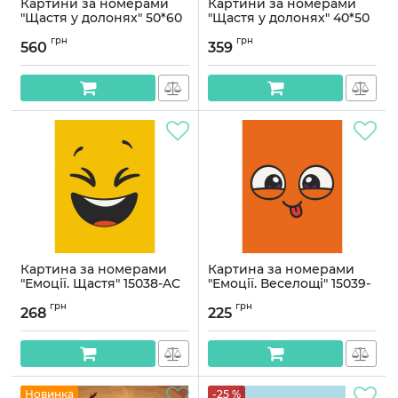
Картини за номерами
Картини за номерами
"Щастя у долонях" 50*60
"Щастя у долонях" 40*50
см
см
грн
грн
560
359
Артикул:
PNХ6100
Артикул:
PN6100
Картина за номерами
Картина за номерами
"Емоції. Щастя" 15038-AC
"Емоції. Веселощі" 15039-
30х40 см
AC, 30х40 см
грн
грн
268
225
Артикул:
15038-AC
Артикул:
15039-AC
Новинка
-25 %