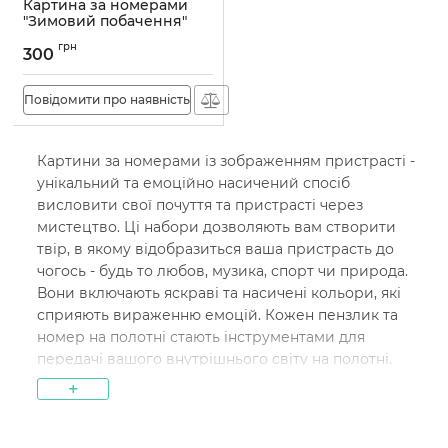
Картина за номерами
"Зимовий побачення"
40*50см
грн
300
Артикул:
AS0743
Повідомити про наявність
Картини за номерами із зображенням пристрасті -
унікальний та емоційно насичений спосіб
висловити свої почуття та пристрасті через
мистецтво. Ці набори дозволяють вам створити
твір, в якому відобразиться ваша пристрасть до
чогось - будь то любов, музика, спорт чи природа.
Вони включають яскраві та насичені кольори, які
сприяють вираженню емоцій. Кожен пензлик та
номер на полотні стають інструментами для
передачі вашого внутрішнього світу на полотні.
Це захоплююче і терапевтичне заняття, яке
+
дозволяє вам повністю поринути в творчий
процес і подарувати світові витвір мистецтва,
наповнений вашою пристрастю.