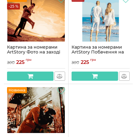
-25 %
Картина за номерами
Картина за номерами
ArtStory Фото на заході
ArtStory Побачення на
сонця 40*50см
пляжі 40*50см
грн
грн
225
225
300
300
Артикул:
AS1053
Артикул:
AS1050
Новинка