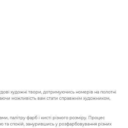
дові художні твори, дотримуючись номерів на полотні
адаючи можливість вам стати справжнім художником,
ми, палітру фарб і кисті різного розміру. Процес
ію та спокій, занурившись у розфарбовування різних