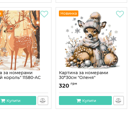
а
Новинка
а за номерами
Картина за номерами
й король" 11580-AC
30*30см "Оленя"
см
Артикул:
AS2161
н
грн
320
11580-AC
Купити
Купити