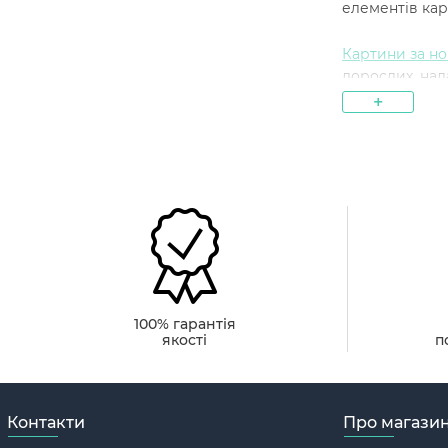
елементів кар
Картини за н
дорослих, над
+
Подаруйте соб
Для ког
Картини за но
особливо при
Початківц
радість ві
100% гарантія
якості
п
Любителів
красу світ
Тих, хто 
Контакти
Про магази
турбот і 