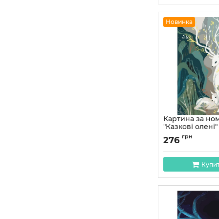
Новинка
Картина за но
"Казкові олені"
40x50 см
грн
276
Артикул:
11591-AC
Купи