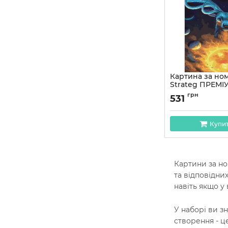
Картина за но
Strateg ПРЕМІ
Всесвіту з лак
грн
531
40х50 см SY64
Артикул:
SY6442
Купи
Картини за но
та відповідни
навіть якщо у
У наборі ви з
створення - ц