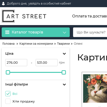
Доброго дня,
увійдіть в особистий кабінет
Оплата та достав
Каталог товарів
Головна
Картини за номерами
Тварини
Олені
Ціна
Карти
-
грн
Інші фільтри
Всі
Хіти продажу