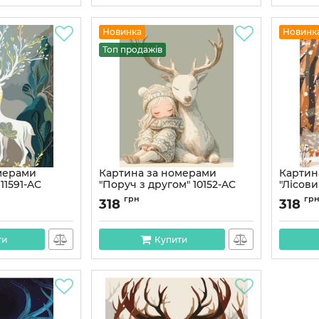
Новинка
Новинк
Топ продажів
мерами
Картина за номерами
Картин
 11591-AC
"Поруч з другом" 10152-AC
"Лісови
40х50 см
40х50 
грн
гр
318
318
Артикул:
10152-AC
Артикул:
ти
Купити