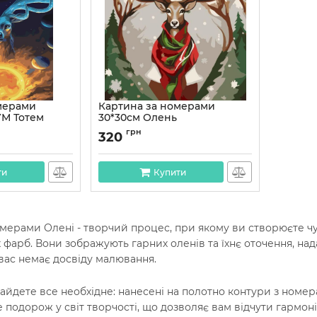
мерами
Картина за номерами
УМ Тотем
30*30см Олень
ом розміром
Артикул:
AS2022
грн
320
42
ти
Купити
мерами Олені - творчий процес, при якому ви створюєте чу
х фарб. Вони зображують гарних оленів та їхнє оточення, н
 вас немає досвіду малювання.
найдете все необхідне: нанесені на полотно контури з номера
е подорож у світ творчості, що дозволяє вам відчути гармон