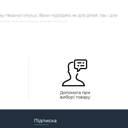
творчої інтуїції. Вони підходять як для дітей, так і для
мати задоволення від творення.
ь шедевр своїми руками з картиною за номерами Олені.
и із зображенням оленів
ії, що має різноманітні інтереси та цілі. Вони
зрозумілий спосіб почати творити та відчути
й
Допомога при
виборі товару
ють спокій та гармонію, залучаючи тих, хто цінує
и допомагає розслабитися, уникнути повсякденних
Підписка