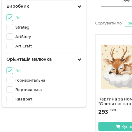
Коти
Виробник
Всі
Сортувати по:
з
Strateg
ArtStory
Art Craft
Орієнтація малюнка
Всі
Горизонтальна
Вертикальна
Картина за но
Квадрат
"Оленятко на 
11598-AC 30х40
грн
293
Артикул:
11598-AC
Купи