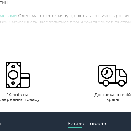
тин.
омерами
Олені мають естетичну цінність та сприяють розвитку 
аючи можливість насолодитися процесом творчості та отри
і унікальний досвід, пориньте у світ мистецтва та створіт
о підійдуть картини за номерам
мерами із зображенням оленів підходять для широкої аудитор
вабливі для:
ів у живопису. Картини за номерами надають простий та 
д створення мистецтва.
14 днів на
Доставка по всі
овернення товару
країні
 природи. Зображення оленів в оточенні природи переда
у навколо.
шукає релаксацію. Процес розфарбовування за номерам
н
Каталог товарів
насолодитися моментом творчості.