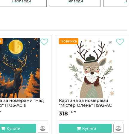
Леопарди
Гепарди
Леви
а
Новинка
а за номерами "Над
Картина за номерами
" 11735-AC з
"Містер Олень" 11592-AC
зованими фарбами
40x50 см
н
грн
318
см
Артикул:
11592-AC
11735-AC
Купити
Купити