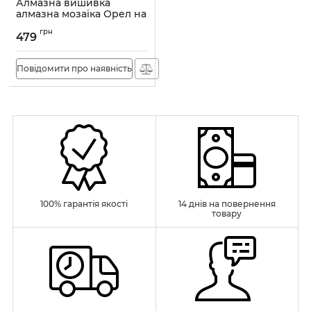
Алмазна вишивка
алмазна мозаїка Орел на
полюванні 40x30
грн
OG00214SS
479
Артикул:
OG00214SS
Повідомити про наявність
100% гарантія якості
14 днів на повернення
товару