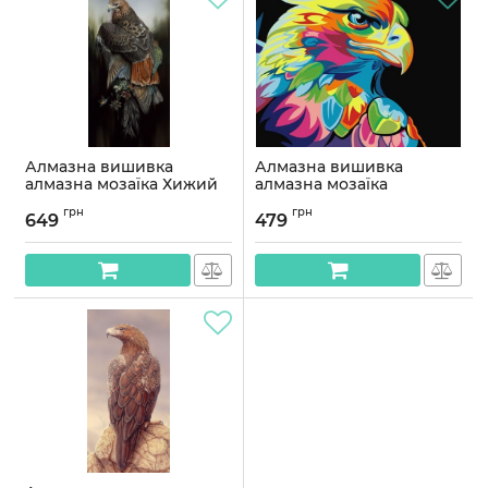
Алмазна вишивка
Алмазна вишивка
алмазна мозаїка Хижий
алмазна мозаїка
птах 50x40 OG00241SB
Яскравий Орел 30x40
грн
грн
OG00136SS
649
479
Артикул:
OG00241SB
Артикул:
OG00136SS