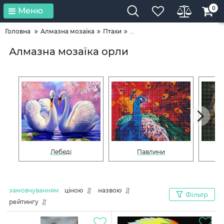
0
Меню
Головна
Алмазна мозаїка
Птахи
...
Алмазна мозаїка орли
Лебеді
Павлини
замовчуванням
ціною
назвою
Фільтр
рейтингу