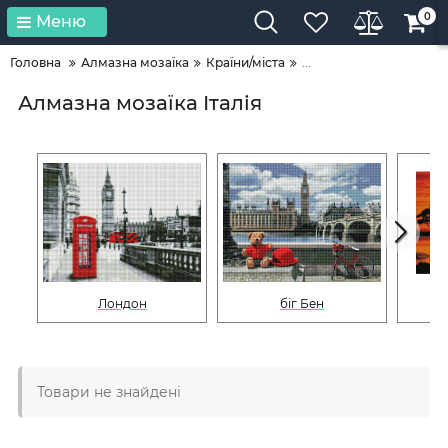
0
Меню
Головна
Алмазна мозаїка
Країни/міста
...
Алмазна мозаїка Італія
Лондон
біг Бен
Товари не знайдені