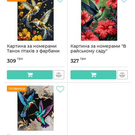
Картина за номерами
Картина за номерами "В
Танок птахів з фарбами
райському саду"
металік 40*50 см Орігамі
KHO6577 40х50 см
грн
грн
LW 30759
309
327
Артикул:
KHO6577
Артикул:
LW30759
Новинка