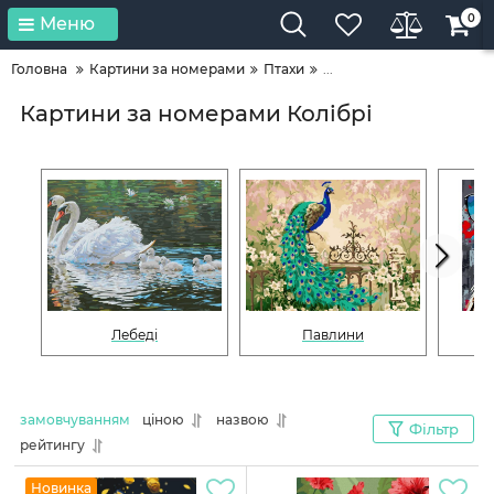
0
Меню
Головна
Картини за номерами
Птахи
...
Картини за номерами Колібрі
Лебеді
Павлини
замовчуванням
ціною
назвою
Фільтр
рейтингу
Новинка