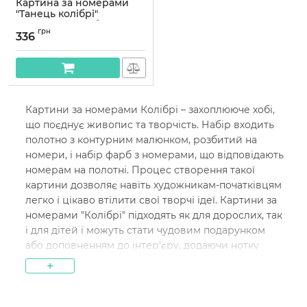
Картина за номерами
"Танець колібрі"
KHO6590 з фарбами
грн
металік extra 40х50см
336
Артикул:
KHO6590
Картини за номерами Колібрі – захоплююче хобі,
що поєднує живопис та творчість. Набір входить
полотно з контурним малюнком, розбитий на
номери, і набір фарб з номерами, що відповідають
номерам на полотні. Процес створення такої
картини дозволяє навіть художникам-початківцям
легко і цікаво втілити свої творчі ідеї. Картини за
номерами "Колібрі" підходять як для дорослих, так
і для дітей і можуть стати чудовим подарунком
або доповненням до інтер'єру, додаючи нотку
індивідуальності та затишку. Створіть свій
+
власний шедевр із наборами "Колібрі" та відчуйте
радість творчості!