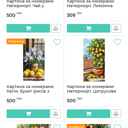
Картина за номерами
Картина за номерами
Натюрморт. Чай у
Натюрморт. Лимонна
лимонному саду © 40*80
насолода 40*50 см
грн
грн
см Орігамі LW 5197
Орігамі LW 3527
500
309
Артикул:
LW5197
Артикул:
LW3527
Новинка
Картина за номерами
Картина за номерами
Квіти. Букет ірисів з
Натюрморт. Цитрусове
лимонами. натюрморт
дерево (лимон) 40*80 см
грн
грн
40*80 см Орігамі LW 5117
Орігамі LW 5116
500
500
Артикул:
LW5117
Артикул:
LW5116
Новинка