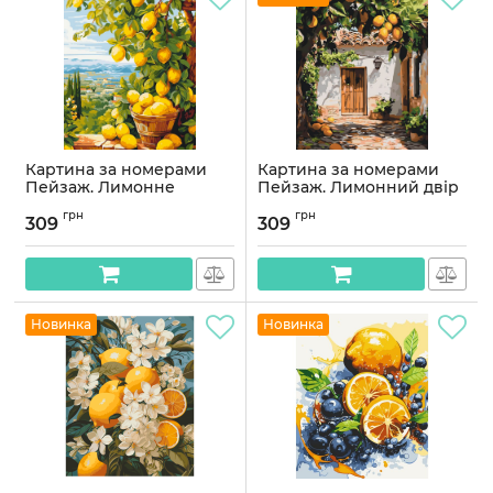
Картина за номерами
Картина за номерами
Пейзаж. Лимонне
Пейзаж. Лимонний двір
дерево (цитрус) 40*50 см
40*50 см Орігамі LW 3487
грн
грн
Орігамі LW 3490
309
309
Артикул:
LW3487
Артикул:
LW3490
Новинка
Новинка