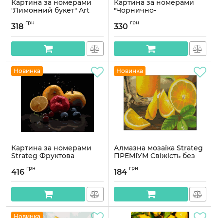
Картина за номерами
Картина за номерами
"Лимонний букет" Art
"Чорнично-
Craft 12043-AC 40х50 см
апельсиновий мікс"
грн
грн
12045-AC 40х50 см
318
330
Артикул:
12043-AC
Артикул:
12045-AC
Новинка
Новинка
Картина за номерами
Алмазна мозаїка Strateg
Strateg Фруктова
ПРЕМІУМ Свіжість без
композиція на чорному
підрамника розміром
грн
грн
фоні 40Х50 (AH1245)
30х40 см (ZAV3040-52)
416
184
Артикул:
AH1245
Артикул:
ZAV3040-52
Новинка