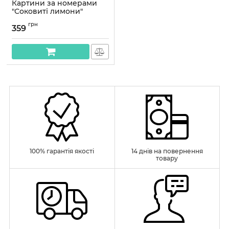
Картини за номерами
"Соковиті лимони"
40*50см
грн
359
Артикул:
PN1235
100% гарантія якості
14 днів на повернення
товару