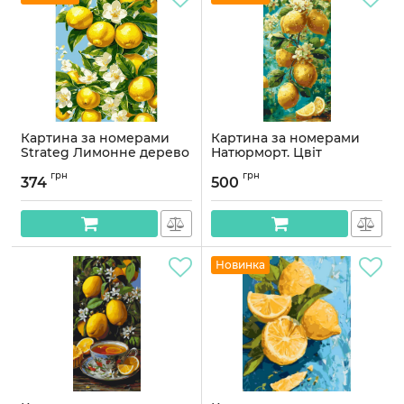
Картина за номерами
Картина за номерами
Strateg Лимонне дерево
Натюрморт. Цвіт
30Х40 (SS-1251)
лимонного саду © 40*80
грн
грн
см Орігамі LW 5198
374
500
Артикул:
SS-1251
Артикул:
LW5198
Новинка