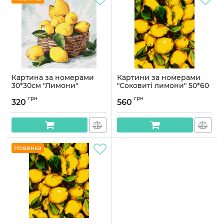
Картина за номерами
Картини за номерами
30*30см "Лимони"
"Соковиті лимони" 50*60
см
Артикул:
AS2252
грн
грн
320
560
Артикул:
PNX1235
Новинка