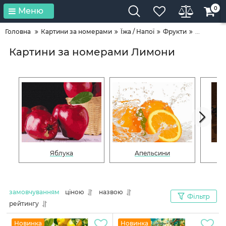
0
Меню
Головна
Картини за номерами
Їжа / Напої
Фрукти
...
Картини за номерами Лимони
Яблука
Апельсини
замовчуванням
ціною
назвою
Фільтр
рейтингу
Новинка
Новинка