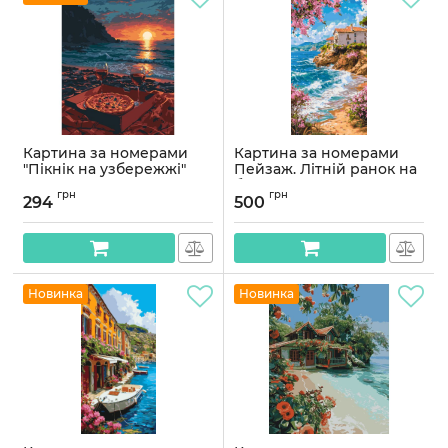
Картина за номерами
Картина за номерами
"Пікнік на узбережжі"
Пейзаж. Літній ранок на
©arttem_illustration
березі 40*80 см Орігамі
грн
грн
10632-AC 30х40 см
LW 5161
294
500
Артикул:
10632-AC
Артикул:
LW5161
Новинка
Новинка