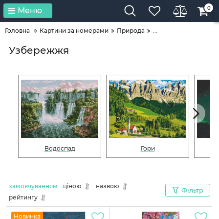
0
Меню
Головна
Картини за номерами
Природа
...
Узбережжя
Водоспад
Гори
замовчуванням
ціною
назвою
Фільтр
рейтингу
Новинка