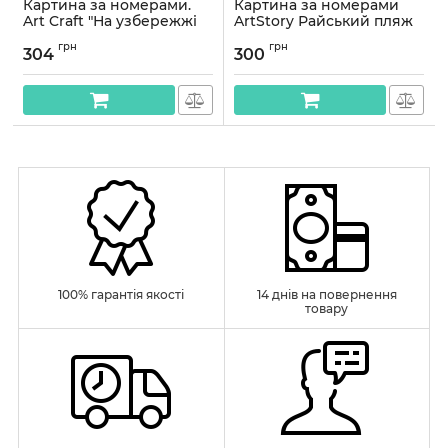
Картина за номерами.
Картина за номерами
Art Craft "На узбережжі
ArtStory Райський пляж
Таїланду" 40 * 40 см 10515-
40*50см
грн
грн
АС
304
300
Артикул:
AS0992
Артикул:
10515-AC
100% гарантія якості
14 днів на повернення
товару