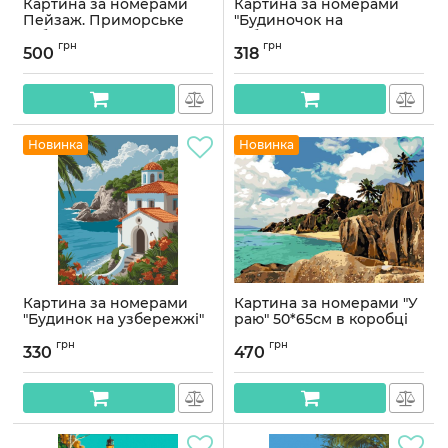
Картина за номерами
Картина за номерами
Пейзаж. Приморське
"Будиночок на
узбережжя 40*80 см
узбережжі" 11041-AC
грн
грн
Орігамі LW 5159
40х50 см
500
318
Артикул:
LW5159
Артикул:
11041-AC
Новинка
Новинка
Картина за номерами
Картина за номерами "У
"Будинок на узбережжі"
раю" 50*65см в коробці
11072-AC 40х50 см
Артикул:
AS0836
грн
грн
330
470
Артикул:
11072-AC