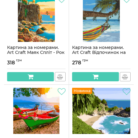
Картина за номерами.
Картина за номерами.
Art Craft Маяк Спліт - Рок
Art Craft Відпочинок на
40х50 см 10570-AC
Сейшелах 40х50 см
грн
грн
10572-AC
318
278
Артикул:
10570-AC
Артикул:
10572-AC
Новинка