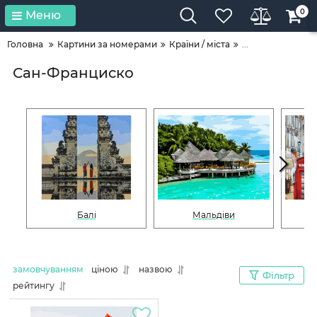
0
Меню
Головна
Картини за номерами
Країни / міста
...
Сан-Франциско
Балі
Мальдіви
замовчуванням
ціною
назвою
Фільтр
рейтингу