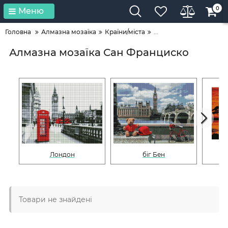
0
Меню
Головна
Алмазна мозаїка
Країни/міста
...
Алмазна мозаїка Сан Франциско
Лондон
біг Бен
Товари не знайдені