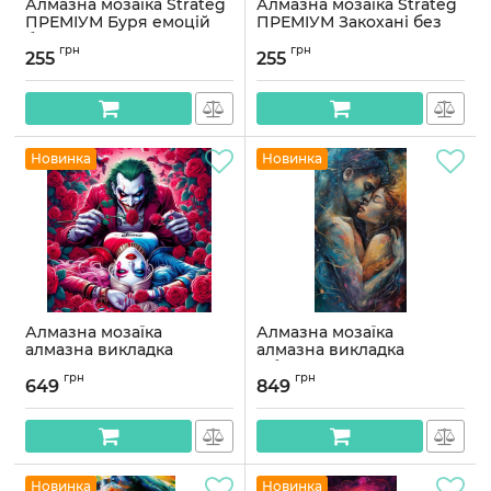
Алмазна мозаїка Strateg
Алмазна мозаїка Strateg
ПРЕМІУМ Буря емоцій
ПРЕМІУМ Закохані без
без підрамника
підрамника розміром
грн
грн
розміром 40х50 см
40х50 см (ZAV4050-17)
255
255
(ZAV4050-20)
Артикул:
ZAV4050-17
Артикул:
ZAV4050-20
Новинка
Новинка
Алмазна мозаїка
Алмазна мозаїка
алмазна викладка
алмазна викладка
Джокер та Харві 45x45
Обійми 70x40
грн
грн
OG00777SB
OG00768SB
649
849
Артикул:
OG00777SB
Артикул:
OG00768SB
Новинка
Новинка