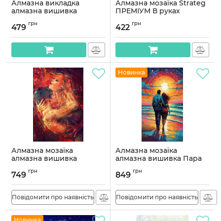
Алмазна викладка
Алмазна мозаїка Strateg
алмазна вишивка
ПРЕМІУМ В руках
Романтика в Парижі
кохання 30х40 см HX072
грн
грн
40x30 OG00280SS
479
422
Артикул:
HX072
Артикул:
OG00280SS
Новинка
Алмазна мозаїка
Алмазна мозаїка
алмазна вишивка
алмазна вишивка Пара
Пристрасть 60x40
на закаті 70x40
грн
грн
OG00743SB
OG00730SB
749
849
Артикул:
OG00743SB
Артикул:
OG00730SB
Повідомити про наявність
Повідомити про наявність
Новинка