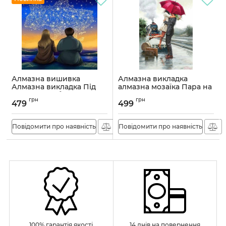
Алмазна вишивка
Алмазна викладка
Алмазна викладка Під
алмазна мозаїка Пара на
зоряним небом 35x35
пероні 45x30 OG00361SS
грн
грн
OG00671SS
479
499
Артикул:
OG00361SS
Артикул:
OG00671SS
Повідомити про наявність
Повідомити про наявність
100% гарантія якості
14 днів на повернення