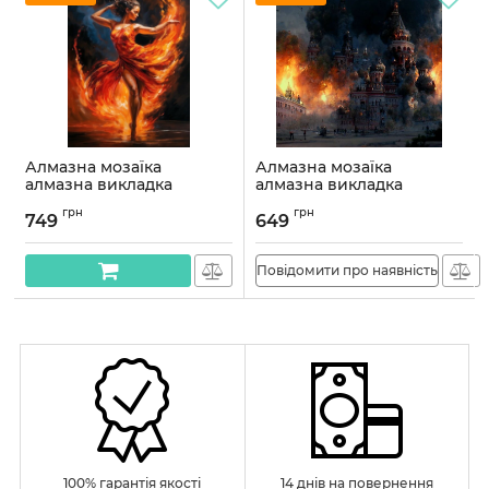
Алмазна мозаїка
Алмазна мозаїка
алмазна викладка
алмазна викладка
Вогняний танець 60x40
кацапія горить 45*45
грн
грн
OG00745SB
OG00679SB
749
649
Артикул:
OG00745SB
Артикул:
OG00679SB
Повідомити про наявність
100% гарантія якості
14 днів на повернення