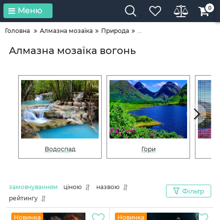
0
Меню
Головна
Алмазна мозаїка
Природа
...
Алмазна мозаїка вогонь
Водоспад
Гори
замовчуванням
ціною
назвою
Фільтр
рейтингу
Новинка
Новинка