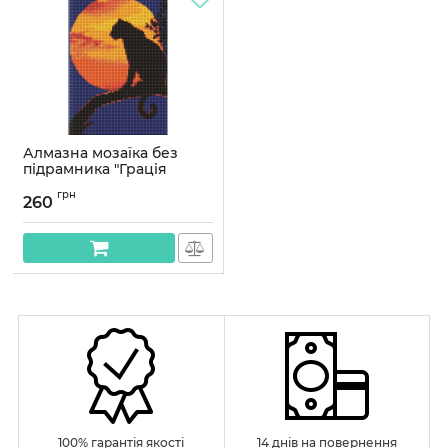
Алмазна мозаїка без
підрамника "Грація
пантери" AMC8020, 20х30
грн
см
260
Артикул:
AMC8020
100% гарантія якості
14 днів на повернення