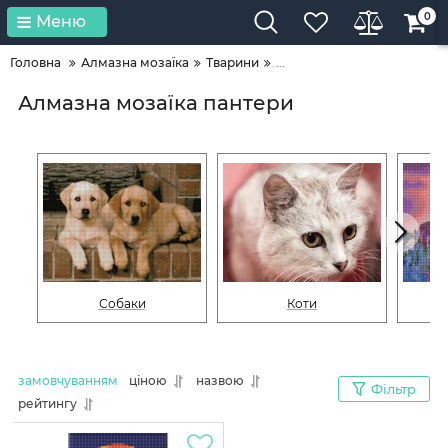
0
Меню
Головна
Алмазна мозаїка
Тварини
...
Алмазна мозаїка пантери
Собаки
Коти
замовчуванням
ціною
назвою
Фільтр
рейтингу