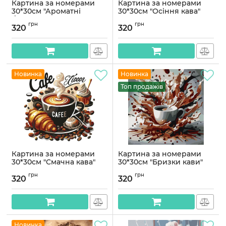
Картина за номерами
Картина за номерами
30*30см "Ароматні
30*30см "Осіння кава"
булочки"
Артикул:
AS2141
грн
грн
320
320
Артикул:
AS2123
Новинка
Новинка
Топ продажів
Картина за номерами
Картина за номерами
30*30см "Смачна кава"
30*30см "Бризки кави"
Артикул:
AS2138
Артикул:
AS2137
грн
грн
320
320
Новинка