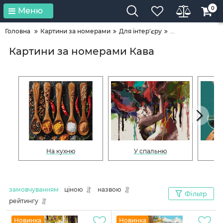
0
Меню
Головна
Картини за номерами
Для інтер'єру
...
Картини за номерами Кава
На кухню
У спальню
замовчуванням
ціною
назвою
Фільтр
рейтингу
Новинка
Новинка