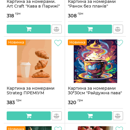
Картина за номерами.
Картина за номерами
Art Craft "Кава в Парижі"
"Ранок без планів"
40 * 50 см 11208-AC
©arttem_illustration
грн
грн
10410-AC 40х50 см
318
308
Артикул:
11208-AC
Артикул:
10410-AC
Новинка
Новинка
Картина за номерами
Картина за номерами
Strateg ПРЕМІУМ
30*30см "Райдужна пава"
Круасани та кава з
Артикул:
AS2192
грн
грн
собою розміром 40х50
383
320
см (DY336)
Артикул:
DY336
Новинка