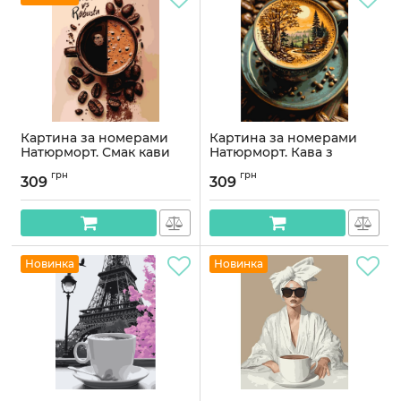
Картина за номерами
Картина за номерами
Натюрморт. Смак кави
Натюрморт. Кава з
40*50 см Орігамі LW 3547
ароматом лісу 40*50 см
грн
грн
Орігамі LW 3541
309
309
Артикул:
LW3547
Артикул:
LW3541
Новинка
Новинка