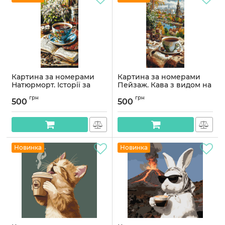
Картина за номерами
Картина за номерами
Натюрморт. Історії за
Пейзаж. Кава з видом на
чашкою кави © 40*80 см
старе місто. Натюрморт
грн
грн
Орігамі LW 5237
© 40*80 см Орігамі LW
500
500
5239
Артикул:
LW5237
Артикул:
LW5239
Новинка
Новинка