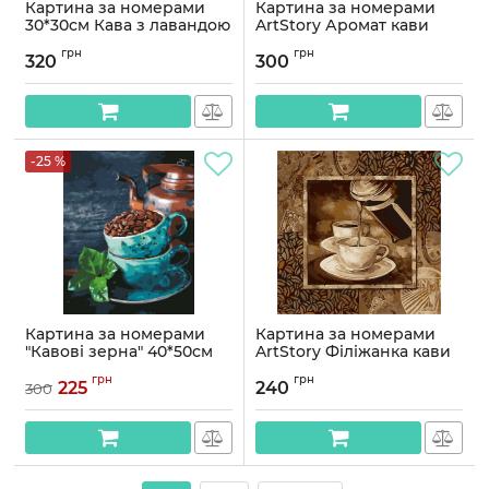
Картина за номерами
Картина за номерами
30*30см Кава з лавандою
ArtStory Аромат кави
40*50см
Артикул:
AS2060
грн
грн
320
300
Артикул:
AS0913
-25 %
Картина за номерами
Картина за номерами
"Кавові зерна" 40*50см
ArtStory Філіжанка кави
40*40см
Артикул:
AS0627
грн
грн
225
240
300
Артикул:
AS1091