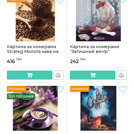
Картина за номерами
Картина за номерами
Strateg Молота кава на
"Затишний вечір"
кольоровому фоні
©dragonfly_kc KHO4884
грн
грн
розміром 40х50 см
40х40 см
416
242
(MZ058)
Артикул:
KHO4884
Артикул:
MZ058
Новинка
Новинка
Топ продажів