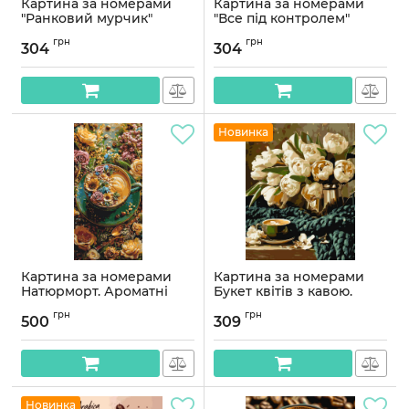
Картина за номерами
Картина за номерами
"Ранковий мурчик"
"Все під контролем"
©arttem_illustration 11737-
©arttem_illustration 11731-
грн
грн
AC 40х40 см
AC 40х40 см
304
304
Артикул:
11737-AC
Артикул:
11731-AC
Новинка
Картина за номерами
Картина за номерами
Натюрморт. Ароматні
Букет квітів з кавою.
квіти та кава © 40*80 см
натюрморт 40*50 см
грн
грн
Орігамі LW 5203
Орігамі LW 30980-01
500
309
Артикул:
LW5203
Артикул:
LW30980-01
Новинка