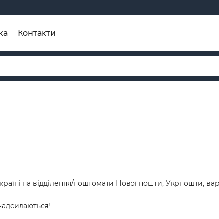
ка
Контакти
Україні на відділення/поштомати Нової пошти, Укрпошти, ва
 надсилаються!