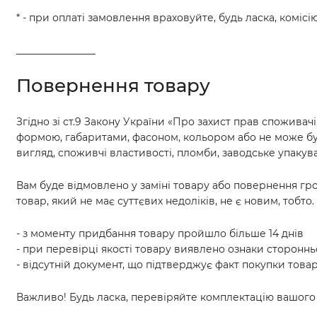
* - при оплаті замовлення враховуйте, будь ласка, комісі
________________
Повернення товару
Згідно зі ст.9 Закону України «Про захист прав споживач
формою, габаритами, фасоном, кольором або не може бу
вигляд, споживчі властивості, пломби, заводське упакув
Вам буде відмовлено у заміні товару або повернення гр
товар, який не має суттєвих недоліків, не є новим, тобто.
- з моменту придбання товару пройшло більше 14 днів
- при перевірці якості товару виявлено ознаки сторонн
- відсутній документ, що підтверджує факт покупки товар
Важливо! Будь ласка, перевіряйте комплектацію вашого 