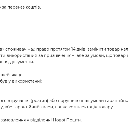
ю за переказ коштів.
ів» споживач має право протягом 14 днів, замінити товар нал
ти використаний за призначенням, але за умови, що товар
ання, документи.
ошей, якщо:
 був у використанні;
ього втручання (розтин) або порушено інші умови гарантійн
у, або гарантійний талон, повна комплектація товару.
замовлення у відділенні Нової Пошти.