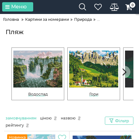
0
Меню
Головна
Картини за номерами
Природа
...
Пляж
Водоспад
Гори
замовчуванням
ціною
назвою
Фільтр
рейтингу
Новинка