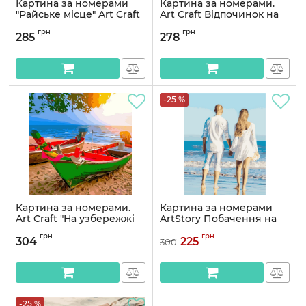
Картина за номерами
Картина за номерами.
"Райське місце" Art Craft
Art Craft Відпочинок на
40х50 см 10597-AC
Сейшелах 40х50 см
грн
грн
10572-AC
285
278
Артикул:
10597-AC
Артикул:
10572-AC
-25 %
Картина за номерами.
Картина за номерами
Art Craft "На узбережжі
ArtStory Побачення на
Таїланду" 40 * 40 см 10515-
пляжі 40*50см
грн
грн
АС
304
225
300
Артикул:
AS1050
Артикул:
10515-AC
-25 %