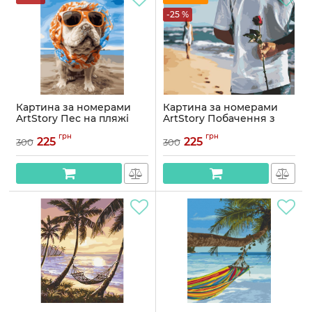
-25 %
Картина за номерами
Картина за номерами
ArtStory Пес на пляжі
ArtStory Побачення з
40*50см
коханою 40*50см
грн
грн
225
225
300
300
Артикул:
AS1028
Артикул:
AS0903