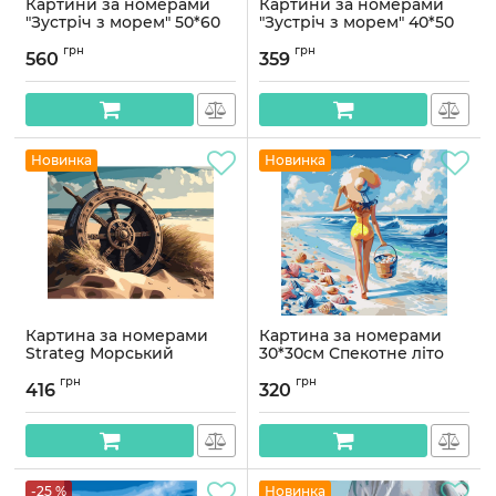
Картини за номерами
Картини за номерами
"Зустріч з морем" 50*60
"Зустріч з морем" 40*50
см
см
грн
грн
560
359
Артикул:
PNX2881
Артикул:
PN2881
Новинка
Новинка
Картина за номерами
Картина за номерами
Strateg Морський
30*30см Спекотне літо
штурвал на пляжі на
Артикул:
AS2090
грн
грн
кольоровому фоні
416
320
розміром 40х50 см
(MZ070)
Артикул:
MZ070
-25 %
Новинка