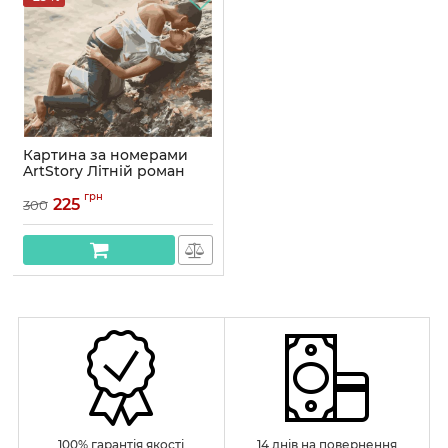
Картина за номерами
ArtStory Літній роман
40*50см
грн
225
300
Артикул:
AS1008
100% гарантія якості
14 днів на повернення