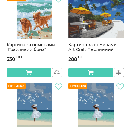
Картина за номерами
Картина за номерами.
"Грайливий бриз"
Art Craft Перлинний
©arttem_illustration 11738-
пляж. Бора-Бора 40х50
грн
грн
AC 40х50 см
см 10561-AC
330
288
Артикул:
11738-AC
Артикул:
10561-AC
Новинка
Новинка