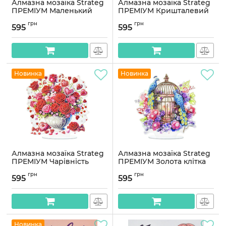
Алмазна мозаїка Strateg
Алмазна мозаїка Strateg
ПРЕМІУМ Маленький
ПРЕМІУМ Кришталевий
мудрець на підставці
черевичок на підставці
грн
грн
розміром 25х25 см
розміром 25х25 см
595
595
(YKLZ15282)
(YKLZ15215)
Артикул:
YKLZ15282
Артикул:
YKLZ15215
Новинка
Новинка
Алмазна мозаїка Strateg
Алмазна мозаїка Strateg
ПРЕМІУМ Чарівність
ПРЕМІУМ Золота клітка
троянд на підставці
на підставці розміром
грн
грн
розміром 25х25 см
25х25 см (YKLZ15227)
595
595
(YKLZ15279)
Артикул:
YKLZ15227
Артикул:
YKLZ15279
Новинка