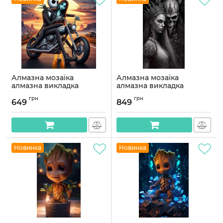
Алмазна мозаїка
Алмазна мозаїка
алмазна викладка
алмазна викладка
Хелоуінські катання
Похмура готика 70x40
грн
грн
45x45 OG00748SB
OG00710SB
649
849
Артикул:
OG00748SB
Артикул:
OG00710SB
Новинка
Новинка