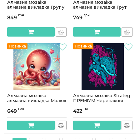
Алмазна мозаїка
Алмазна мозаїка
алмазна викладка Грут у
алмазна викладка Грут
горщику 70x40
40x60 OG00698SB
грн
грн
OG00708SB
849
749
Артикул:
OG00698SB
Артикул:
OG00708SB
Новинка
Новинка
Алмазна мозаїка
Алмазна мозаїка Strateg
алмазна викладка Малюк
ПРЕМІУМ Черепахові
осьминіг 45x45
мрії розміром 30х40 см
грн
грн
OG00688SB
(HEG87065)
649
422
Артикул:
OG00688SB
Артикул:
HEG87065