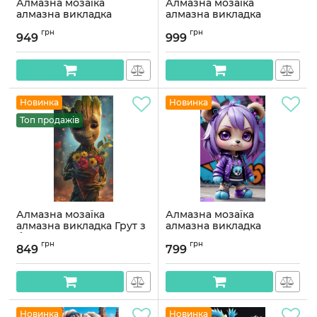
Алмазна мозаїка
Алмазна мозаїка
алмазна викладка
алмазна викладка
Модний кролик 80x40
Модний Грут 85x40
грн
грн
OG00806SB
OG00805SB
949
999
Артикул:
OG00806SB
Артикул:
OG00805SB
Новинка
Новинка
Топ продажів
Алмазна мозаїка
Алмазна мозаїка
алмазна викладка Грут з
алмазна викладка
букетом 70x40
Дівчинка лисеня 65x40
грн
грн
OG00796SB
OG00779SB
849
799
Артикул:
OG00796SB
Артикул:
OG00779SB
Новинка
Новинка