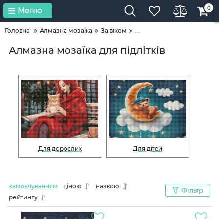
0
Меню
Головна
Алмазна мозаїка
За віком
...
Алмазна мозаїка для підлітків
Для дорослих
Для дітей
замовчуванням
ціною
назвою
Фільтр
рейтингу