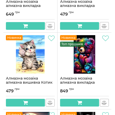
Алмазна мозаїка
Алмазна мозаїка
алмазна викладка
алмазна викладка
Дівчинка на хмарі 50x40
Яскраві папуги 40x30
грн
грн
OG00525SB
OG00061SS
649
479
Артикул:
OG00525SB
Артикул:
OG00061SS
Новинка
Новинка
Топ продажів
Алмазна мозаїка
Алмазна мозаїка
алмазна вишивка Котик
алмазна викладка
на морі 40x30 OG00013SS
Різнокольоровий
грн
грн
медведик 70x40
479
849
Артикул:
OG00013SS
OG00766SB
Артикул:
OG00766SB
Новинка
Новинка