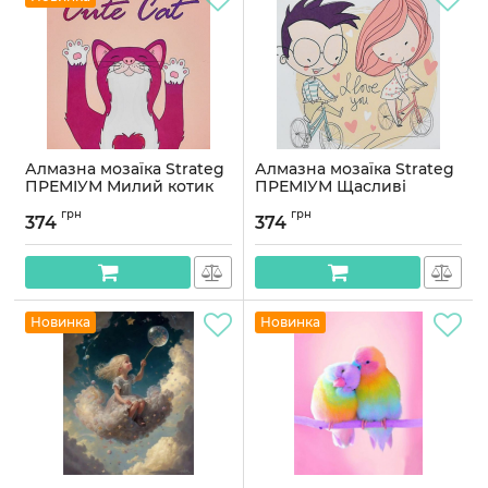
Алмазна мозаїка Strateg
Алмазна мозаїка Strateg
ПРЕМІУМ Милий котик
ПРЕМІУМ Щасливі
розміром 30х30 см
моменти розміром 30х30
грн
грн
(HEE16329)
см (HEE16325)
374
374
Артикул:
HEE16329
Артикул:
HEE16325
Новинка
Новинка