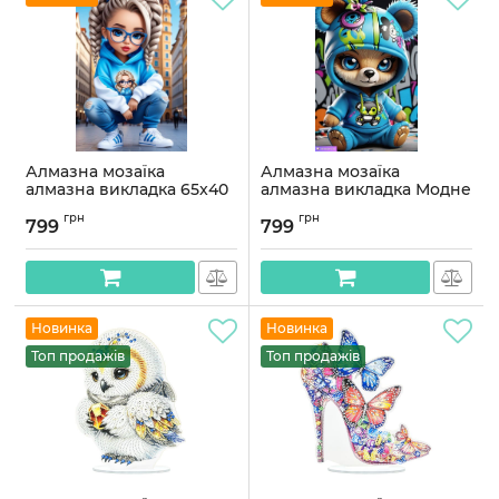
Алмазна мозаїка
Алмазна мозаїка
алмазна викладка 65x40
алмазна викладка Модне
Моднявка OG00775SB
лисеня 65x40
грн
грн
OG00773SB
799
799
Артикул:
OG00775SB
Артикул:
OG00773SB
Новинка
Новинка
Топ продажів
Топ продажів