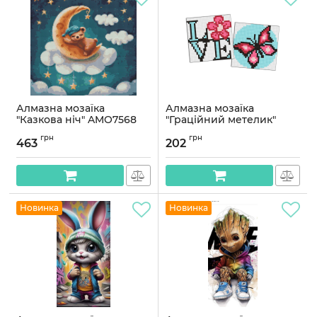
Алмазна мозаїка
Алмазна мозаїка
"Казкова ніч" AMO7568
"Граційний метелик"
40х40см
Ідейка AMG1061 9x9 см
грн
грн
463
202
Артикул:
AMO7568
Артикул:
AMG1061
Новинка
Новинка