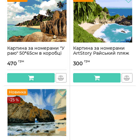
Картина за номерами "У
Картина за номерами
раю" 50*65см в коробці
ArtStory Райський пляж
40*50см
Артикул:
AS0836
грн
грн
470
300
Артикул:
AS0992
Новинка
-25 %