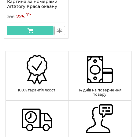
Картина за номерами
ArtStory Краса океану
40*50см
грн
225
300
Артикул:
AS0991
100% гарантія якості
14 днів на повернення
товару