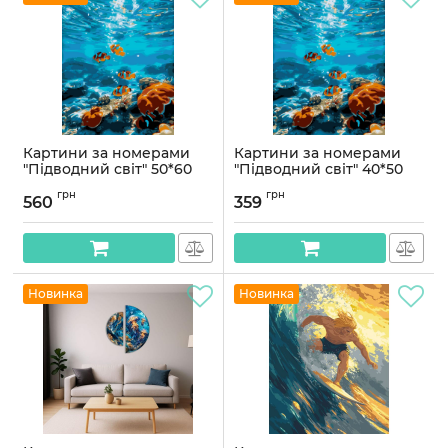
Картини за номерами
Картини за номерами
"Підводний світ" 50*60
"Підводний світ" 40*50
см
см
грн
грн
560
359
Артикул:
PNX2804
Артикул:
PN2804
Новинка
Новинка