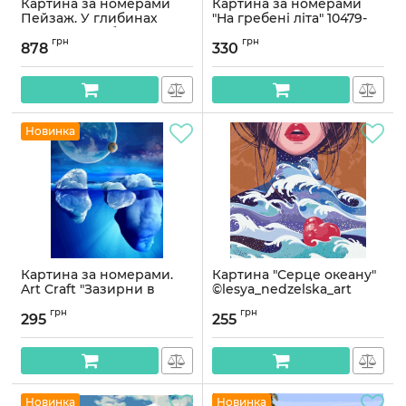
Картина за номерами
Картина за номерами
Пейзаж. У глибинах
"На гребені літа" 10479-
океану з фарбами
AC з металізованими
грн
грн
металік (напівкруги)
фарбами 40х50 см
878
330
70*70 см Орігамі OSR
Артикул:
10479-AC
1014
Артикул:
OSR1014
Новинка
Картина за номерами.
Картина "Серце океану"
Art Craft "Зазирни в
©lesya_nedzelska_art
океан" 40 * 50 см 10519-AC
Ідейка KHO4951 40х40 см
грн
грн
295
255
Артикул:
10519-AC
Артикул:
KHO4951
Новинка
Новинка