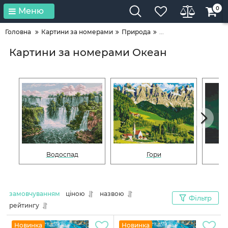
0
Меню
Головна
Картини за номерами
Природа
...
Картини за номерами Океан
Водоспад
Гори
замовчуванням
ціною
назвою
Фільтр
рейтингу
Новинка
Новинка