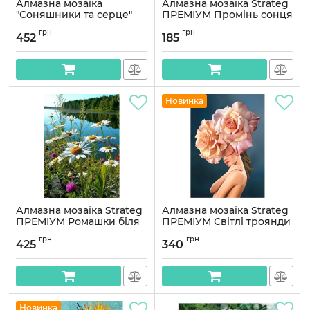
Алмазна мозаїка
Алмазна мозаїка Strateg
"Соняшники та серце"
ПРЕМІУМ Промінь сонця
©art_selena_ua AMO20178,
розміром 30х30 см не
грн
грн
30х40 см
повна викладка
452
185
(DEEX16284)
Артикул:
AMO20178
Артикул:
DEEX16284
Новинка
Алмазна мозаїка Strateg
Алмазна мозаїка Strateg
ПРЕМІУМ Ромашки біля
ПРЕМІУМ Світлі троянди
річки без підрамника
на голові без підрамника
грн
грн
розміром 50х65 см
розміром 30х40 см
425
340
(SGK86070)
(JSDF82174)
Артикул:
SGK86070
Артикул:
JSDF82174
Новинка