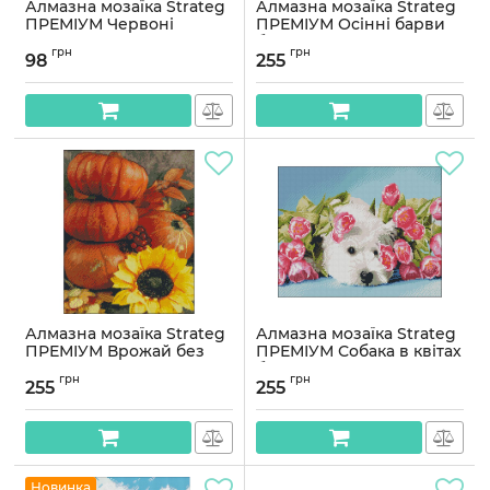
Алмазна мозаїка Strateg
Алмазна мозаїка Strateg
ПРЕМІУМ Червоні
ПРЕМІУМ Осінні барви
троянди на паперовій
без підрамника
грн
грн
основі розміром 18х18 см
розміром 40х50 см
98
255
(ZAV1818-24)
(ZAV4050-38)
Артикул:
ZAV1818-24
Артикул:
ZAV4050-38
Алмазна мозаїка Strateg
Алмазна мозаїка Strateg
ПРЕМІУМ Врожай без
ПРЕМІУМ Собака в квітах
підрамника розміром
без підрамника
грн
грн
40х50 см (ZAV4050-33)
розміром 40х50 см
255
255
(ZAV4050-26)
Артикул:
ZAV4050-33
Артикул:
ZAV4050-26
Новинка