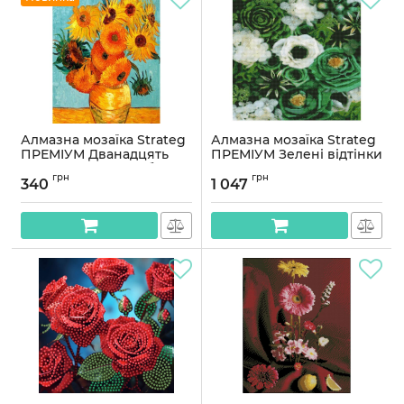
Алмазна мозаїка Strateg
Алмазна мозаїка Strateg
ПРЕМІУМ Дванадцять
ПРЕМІУМ Зелені відтінки
соняшників у вазі без
квітів 50х50 см GA0001
грн
грн
підрамника розміром
340
1 047
Артикул:
GA0001
30х40 см (JSDF77102)
Артикул:
JSDF77102