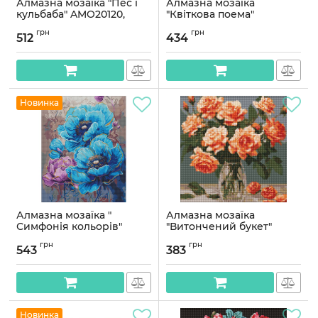
Алмазна мозаїка "Пес і
Алмазна мозаїка
кульбаба" AMO20120,
"Квіткова поема"
40х50 см
©art_selena_ua AMO8150,
грн
грн
30x40 см
512
434
Артикул:
AMO20120
Артикул:
AMO8150
Новинка
Алмазна мозаїка "
Алмазна мозаїка
Симфонія кольорів"
"Витончений букет"
©art_selena_ua AMO8047,
AMO7887 30х30см
грн
грн
40х50 см
543
383
Артикул:
AMO7887
Артикул:
AMO8047
Новинка