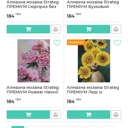
Алмазна мозаїка Strateg
Алмазна мозаїка Strateg
ПРЕМІУМ Сюрприз без
ПРЕМІУМ Бузковий
підрамника розміром
настрій без підрамника
грн
грн
30х40 см (ZAV3040-47)
розміром 30х40 см
184
184
(ZAV3040-45)
Артикул:
ZAV3040-47
Артикул:
ZAV3040-45
Новинка
Алмазна мозаїка Strateg
Алмазна мозаїка Strateg
ПРЕМІУМ Рожеві півонії
ПРЕМІУМ Леді із
без підрамника
соняшниками без
грн
грн
розміром 30х40 см
підрамника розміром
184
184
(ZAV3040-44)
30х40 см (ZAV3040-39)
Артикул:
ZAV3040-44
Артикул:
ZAV3040-39