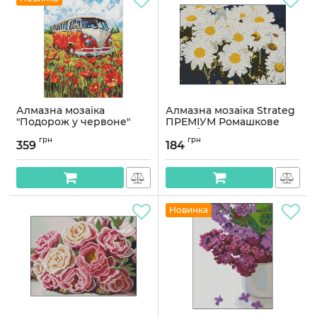
Алмазна мозаїка
Алмазна мозаїка Strateg
"Подорож у червоне"
ПРЕМІУМ Ромашкове
©art_selena_ua AMO8215,
поле без підрамника
грн
грн
30х40 см
розміром 30х40 см
359
184
(ZAV3040-55)
Артикул:
AMO8215
Артикул:
ZAV3040-55
Новинка