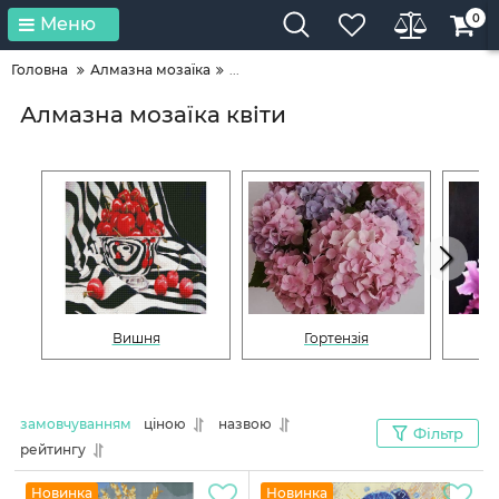
0
Меню
Головна
Алмазна мозаїка
...
Алмазна мозаїка квіти
Вишня
Гортензія
замовчуванням
ціною
назвою
Фільтр
рейтингу
Новинка
Новинка