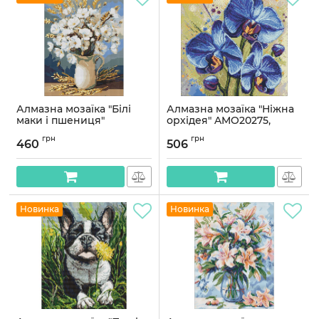
Алмазна мозаїка "Білі
Алмазна мозаїка "Ніжна
маки і пшениця"
орхідея" AMO20275,
©art_selena_ua
40х40 см
грн
грн
AMO20053, 30х40 см
460
506
Артикул:
AMO20275
Артикул:
AMO20053
Новинка
Новинка