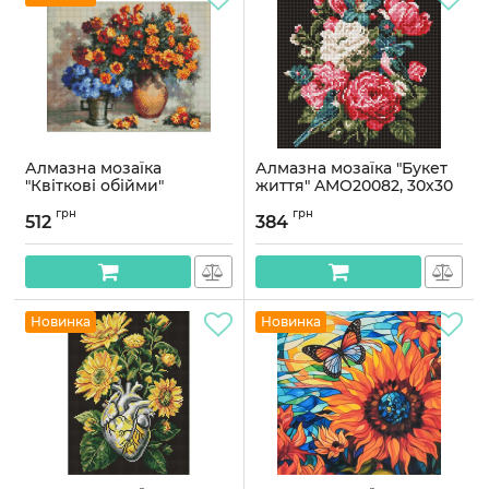
Алмазна мозаїка
Алмазна мозаїка "Букет
"Квіткові обійми"
життя" AMO20082, 30х30
©Валентина Баранюк
см
грн
грн
Ідейка AMO7406 40х50
512
384
Артикул:
AMO20082
см
Артикул:
AMO7406
Новинка
Новинка