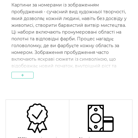
Картини за номерами із зображенням
пробудження - сучасний вид художньої творчості,
який дозволяє кожній людині, навіть без досвіду у
живописі, створити барвистий витвір мистецтва.
Ці набори включають пронумеровані області на
полотні та відповідні фарби. Процес нагадує
головоломку, де ви фарбуєте кожну область за
номером. Зображення пробудження часто
включають яскраві сюжети із символікою, що
відображає новий початок, внутрішній ріст та
розвиток. Ця форма мистецтва дозволяє
+
висловити свої почуття та натхнення через пензлі
та фарби, роблячи процес творчості доступним
для всіх.
Кому підійдуть картини за номерами із
пробудженням
Картини за номерами
з пробудженням підійдуть
широкому загалу людей, у тому числі: