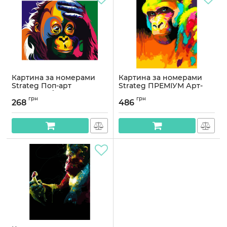
Картина за номерами
Картина за номерами
Strateg Поп-арт
Strateg ПРЕМІУМ Арт-
мавпочка без
мавпа з лаком розміром
грн
грн
підрамника розміром
40х50 см (SY6671)
268
486
40х50 см (BR002)
Артикул:
SY6671
Артикул:
BR002