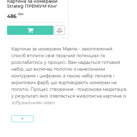
Картина за номерами
Strateg ПРЕМІУМ Кінг
Конг та дівичина з лаком
грн
розміром 40х50 см
486
(SY6642)
Артикул:
SY6642
Картини за номерами Мавпи - захоплюючий
спосіб втілити свій творчий потенціал та
розслабитись у процесі. Вам надається готовий
набір, що включає полотно з нанесеними
контурами і цифрами, а також набір пензлів і
акрилових фарб, що відповідають номерам на
полотні. Процес створення - покрокова медитація,
у результаті якої з'являється живописна картина із
зображенням мавп.
Навіть якщо ви новачок у живописі, картини за
+
номерами – чудовий спосіб познайомитися з
мистецтвом. Вони навчають змішанню кольорів,