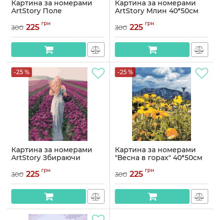
Картина за номерами
Картина за номерами
ArtStory Поле
ArtStory Млин 40*50см
соняшників 40*50см
Артикул:
AS1046
грн
грн
225
225
300
300
Артикул:
AS1047
-25 %
-25 %
Картина за номерами
Картина за номерами
ArtStory Збираючи
"Весна в горах" 40*50см
тюльпани 40*50см
Артикул:
AS0865
грн
грн
225
225
300
300
Артикул:
AS1006