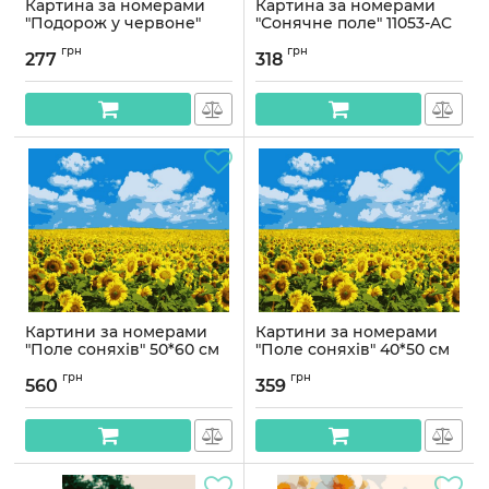
Картина за номерами
Картина за номерами
"Подорож у червоне"
"Сонячне поле" 11053-AC
©art_selena_ua KHO6392,
40х50 см
грн
грн
30х40 см
277
318
Артикул:
11053-AC
Артикул:
KHO6392
Картини за номерами
Картини за номерами
"Поле соняхів" 50*60 см
"Поле соняхів" 40*50 см
Артикул:
PNХ5379
Артикул:
PN5379
грн
грн
560
359