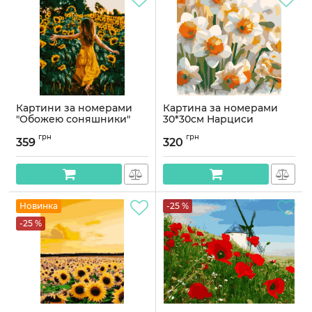
Картини за номерами
Картина за номерами
"Обожею соняшники"
30*30см Нарциси
40*50 см
Артикул:
AS2059
грн
грн
359
320
Артикул:
PN4190
Новинка
-25 %
-25 %