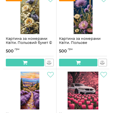
Картина за номерами
Картина за номерами
Квіти. Польовий букет ©
Квіти. Польове
40*80 см Орігамі LW 5195
натхнення 40*80 см
грн
грн
Орігамі LW 5164
500
500
Артикул:
LW5195
Артикул:
LW5164