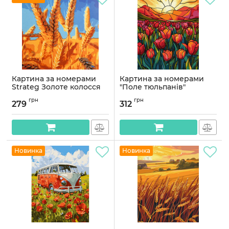
Картина за номерами
Картина за номерами
Strateg Золоте колосся
"Поле тюльпанів"
20х20 (HH8066)
KHO3282, 40х50 см
грн
грн
279
312
Артикул:
HH8066
Артикул:
KHO3282
Новинка
Новинка