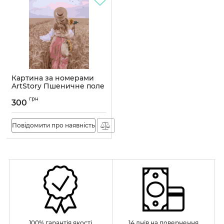
Картина за номерами
ArtStory Пшеничне поле
40*50см
грн
300
Артикул:
AS1004
Повідомити про наявність
100% гарантія якості
14 днів на повернення