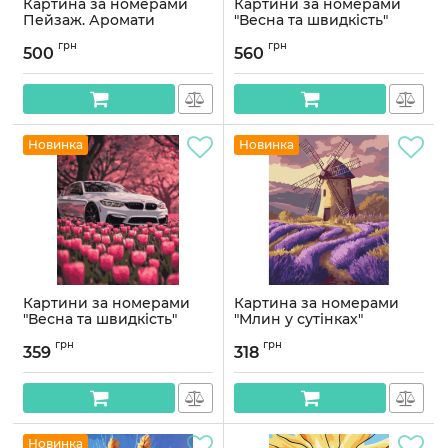
Картина за номерами
Картини за номерами
Пейзаж. Аромати
"Весна та швидкість"
Провансу 40*80 см
50*60 см
грн
грн
Орігамі LW 5151
500
560
Артикул:
PNX9654
Артикул:
LW5151
Новинка
Новинка
Картини за номерами
Картина за номерами
"Весна та швидкість"
"Млин у сутінках"
40*50 см
©arttem_illustration
грн
грн
11089-AC 40х50 см
359
318
Артикул:
PN9654
Артикул:
11089-AC
Новинка