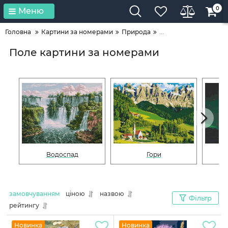
0
Меню
Головна
Картини за номерами
Природа
...
Поле картини за номерами
Водоспад
Гори
замовчуванням
ціною
назвою
Фільтр
рейтингу
Новинка
Новинка