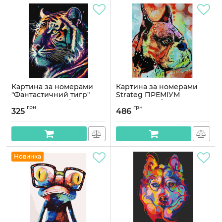
Картина за номерами
Картина за номерами
"Фантастичний тигр"
Strateg ПРЕМІУМ
KHO6527 з фарбами
Барвистий бульдог з
грн
грн
металік 40х50 см
лаком розміром 40х50
325
486
см (SY6875)
Артикул:
KHO6527
Артикул:
SY6875
Новинка