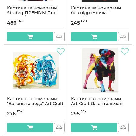
Картина за номерами
Картина за номерами
Strateg ПРЕМІУМ Поп-
без підрамника
арт: Жабеня в окулярах з
"Кольоровий пес" 11521-
грн
грн
лаком розміром 40х50
ACNF 40х50 см
486
245
см VA-2112
Артикул:
11521-ACNF
Артикул:
VA-2112
Картина за номерами
Картина за номерами.
"Вогонь та вода" Art Craft
Art Craft Джентельмен
11657-AC 40х50 см
мопс 40х50 см 11631-AC
грн
грн
276
295
Артикул:
11657-AC
Артикул:
11631-AC