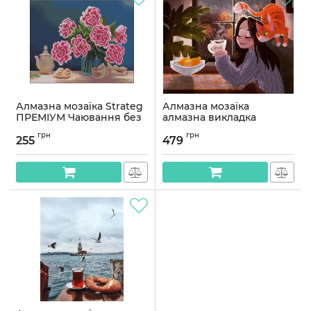
Алмазна мозаїка Strateg
Алмазна мозаїка
ПРЕМІУМ Чаювання без
алмазна викладка
підрамника розміром
Дівчина з котом 30x40
грн
грн
40х50 см (ZAV4050-4)
OG00403SS
255
479
Артикул:
ZAV4050-4
Артикул:
OG00403SS