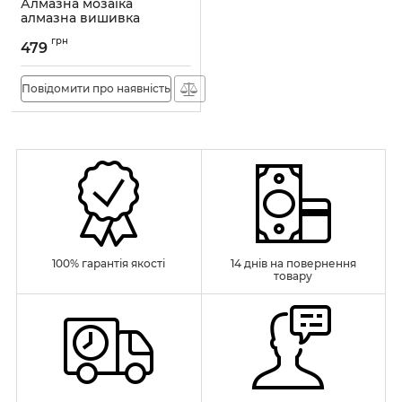
Алмазна мозаїка
алмазна вишивка
Турецький чай 40x30
грн
OG00029SS
479
Артикул:
OG00029SS
Повідомити про наявність
100% гарантія якості
14 днів на повернення
товару