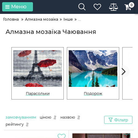
0
Меню
Головна
Алмазна мозаїка
Інше
...
Алмазна мозаїка Чаювання
Парасольки
Подорож
замовчуванням
ціною
назвою
Фільтр
рейтингу