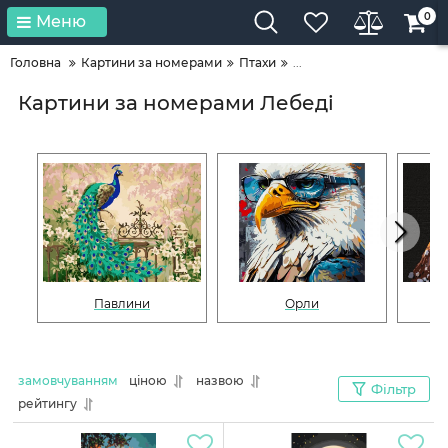
0
Меню
Головна
Картини за номерами
Птахи
...
Картини за номерами Лебеді
Павлини
Орли
замовчуванням
ціною
назвою
Фільтр
рейтингу