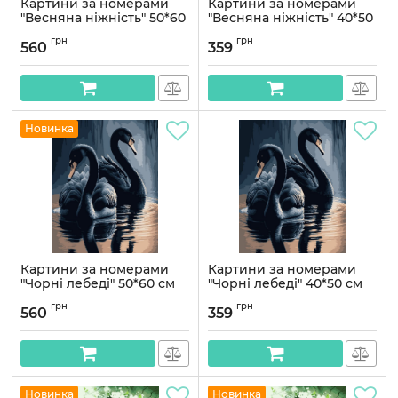
Картини за номерами
Картини за номерами
"Весняна ніжність" 50*60
"Весняна ніжність" 40*50
см
см
грн
грн
560
359
Артикул:
PNX0962
Артикул:
PN0962
Новинка
Картини за номерами
Картини за номерами
"Чорні лебеді" 50*60 см
"Чорні лебеді" 40*50 см
Артикул:
PNX0745
Артикул:
PN0745
грн
грн
560
359
Новинка
Новинка