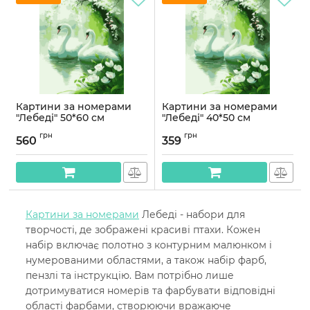
Картини за номерами
Картини за номерами
"Лебеді" 50*60 см
"Лебеді" 40*50 см
Артикул:
PNX0234
Артикул:
PN0234
грн
грн
560
359
Картини за номерами
Лебеді - набори для
творчості, де зображені красиві птахи. Кожен
набір включає полотно з контурним малюнком і
нумерованими областями, а також набір фарб,
пензлі та інструкцію. Вам потрібно лише
дотримуватися номерів та фарбувати відповідні
області фарбами, створюючи вражаюче