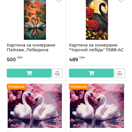
Картина за номерами
Картина за номерами
Пейзаж. Лебедина
"Чорний лебідь" 11588-AC
ніжність © 40*80 см
з металізованими
грн
грн
Орігамі LW 5200
фарбами 40x80 см
500
489
Артикул:
LW5200
Артикул:
11588-AC
Новинка
Новинка