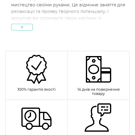
мистецтво своїми руками. Це відмінне заняття для
релаксації та прояву творчого потенціалу, і
зрештою ви отримаєте гарну картину із
зображенням лебедів, яку можна
+
використовувати у декорі інтер'єру або
подарувати близьким.
Кому варто придбати картини за
номерами із зображенням лебедів
Картини за номерами із зображенням лебедів
підходять для всіх, хто шукає творче хобі чи спосіб
розслаблення. Вони особливо підходять для
людей, які:
100% гарантія якості
14 днів на повернення
товару
Люблять мистецтво. Це чудовий спосіб
розпочати займатися живописом без
спеціальних навичок.
Шукають релаксацію. Розфарбовування