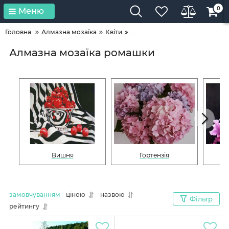
0
Меню
Головна
Алмазна мозаїка
Квіти
...
Алмазна мозаїка ромашки
Вишня
Гортензія
замовчуванням
ціною
назвою
Фільтр
рейтингу