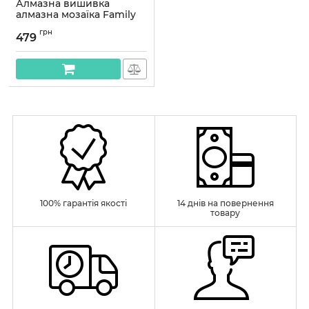
Алмазна вишивка
алмазна мозаїка Family
30x40 OG00108SS
грн
479
Артикул:
OG00108SS
100% гарантія якості
14 днів на повернення
товару