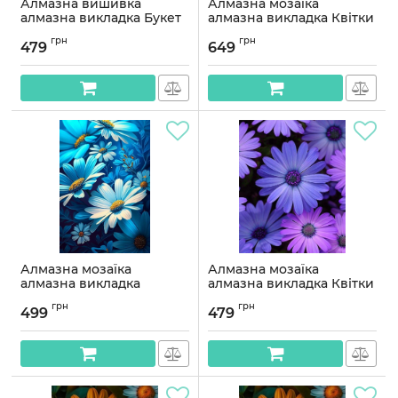
Алмазна вишивка
Алмазна мозаїка
алмазна викладка Букет
алмазна викладка Квітки
ромашок 35x35
ромашки 50x40
грн
грн
OG00204SS
OG00527SB
479
649
Артикул:
OG00204SS
Артикул:
OG00527SB
Алмазна мозаїка
Алмазна мозаїка
алмазна викладка
алмазна викладка Квітки
Яскраві квіти 4 45x30
ромашки 40x30
грн
грн
OG00623SS
OG00527SS
499
479
Артикул:
OG00623SS
Артикул:
OG00527SS