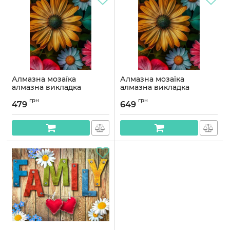
Алмазна мозаїка
Алмазна мозаїка
алмазна викладка
алмазна викладка
Весняні квіти 40x30
Весняні квіти 50x40
грн
грн
OG00512SS
OG00512SB
479
649
Артикул:
OG00512SS
Артикул:
OG00512SB