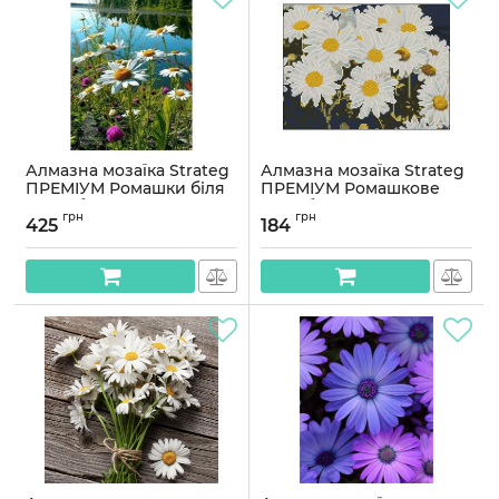
Алмазна мозаїка Strateg
Алмазна мозаїка Strateg
ПРЕМІУМ Ромашки біля
ПРЕМІУМ Ромашкове
річки без підрамника
поле без підрамника
грн
грн
розміром 50х65 см
розміром 30х40 см
425
184
(SGK86070)
(ZAV3040-55)
Артикул:
SGK86070
Артикул:
ZAV3040-55