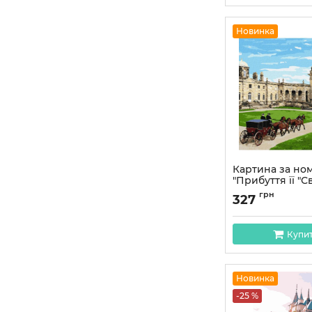
Новинка
Картина за но
"Прибуття її "Св
KHO8754, 40х5
грн
327
Артикул:
KHO8754
Купи
Новинка
-25 %