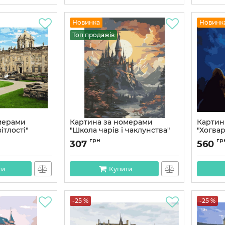
Новинка
Новинк
Топ продажів
мерами
Картина за номерами
Картин
ітлості"
"Школа чарів і чаклунства"
"Хогвар
0 см
11074-AC 40х50 см
Артикул:
грн
гр
307
560
Артикул:
11074-AC
ти
Купити
-25 %
-25 %