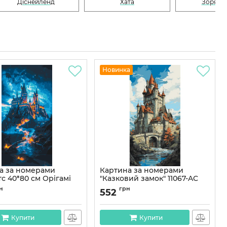
Діснейленд
Хата
Зоряна 
Новинка
а за номерами
Картина за номерами
с 40*80 см Орігамі
"Казковий замок" 11067-AC
6
40x80 см
н
грн
552
LW5106
Артикул:
11067-AC
Купити
Купити