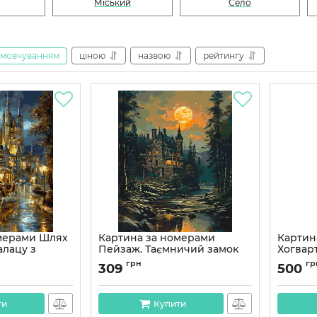
Міський
Село
амовчуванням
ціною
назвою
рейтингу
мерами Шлях
Картина за номерами
Картин
алацу з
Пейзаж. Таємничий замок
Хогварт
ік. Пейзаж
40*50 см Орігамі LW 3516
LW 510
грн
гр
309
500
мі LW 3026-01
Артикул:
LW3516
Артикул:
ти
Купити