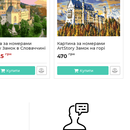
а за номерами
Картина за номерами
y Замок в Словаччині
ArtStory Замок на горі
м
50*65см в коробці
грн
грн
25
470
AS0987
Артикул:
AS0955
Купити
Купити