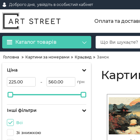
Доброго дня,
увійдіть в особистий кабінет
Оплата та достав
Каталог товарів
Головна
Картини за номерами
Краєвид
Замок
Ціна
Карти
-
грн
Інші фільтри
Всі
Зі знижкою