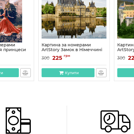
мерами
Картина за номерами
Картин
ля принцеси
ArtStory Замок в Німеччині
ArtStor
40*50см
40*50с
грн
225
2
300
300
Артикул:
AS0988
Артикул:
ти
Купити