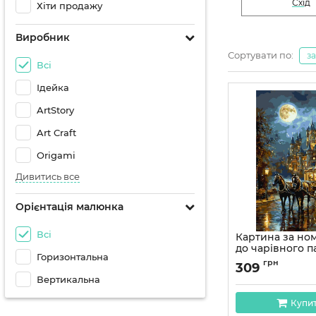
Схід
Хіти продажу
Виробник
Сортувати по:
з
Всі
Ідейка
ArtStory
Art Craft
Origami
Дивитись все
Орієнтація малюнка
Всі
Картина за но
до чарівного п
Горизонтальна
фарбами метал
грн
309
40*50 см Оріга
Вертикальна
Артикул:
LW3026-01
Купи