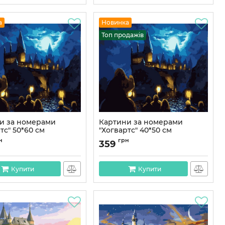
а
Новинка
Топ продажів
и за номерами
Картини за номерами
тс" 50*60 см
"Хогвартс" 40*50 см
PNX9001
Артикул:
PN9001
н
грн
359
Купити
Купити