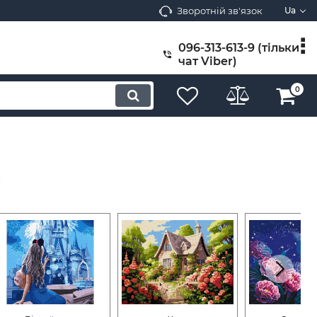
Зворотній зв'язок
Ua
096-313-613-9 (тільки
чат Viber)
0
к