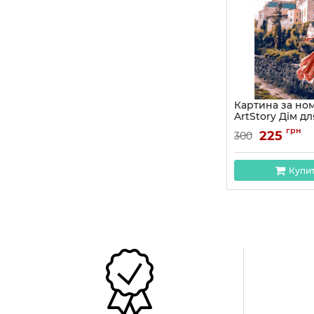
Картина за но
ArtStory Дім д
40*50см
грн
225
300
Артикул:
AS0998
Купи