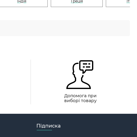
Індія
Греція
Італі
й
Допомога при
виборі товару
Підписка