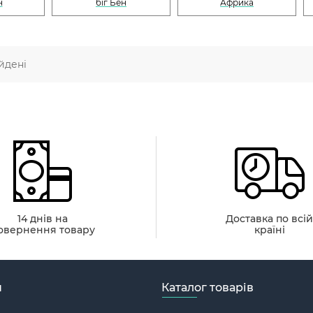
н
біг Бен
Африка
йдені
14 днів на
Доставка по всі
овернення товару
країні
н
Каталог товарів