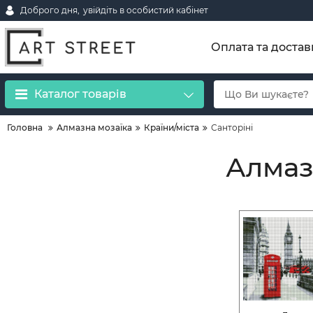
Доброго дня,
увійдіть в особистий кабінет
Оплата та достав
Каталог товарів
Головна
Алмазна мозаїка
Країни/міста
Санторіні
Алмаз