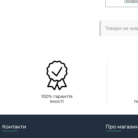
Лондо
Товари не зна
100% гарантія
якості
п
Контакти
Про магази