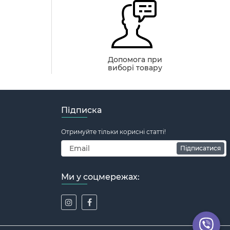
й
Допомога при
виборі товару
Підписка
Отримуйте тільки корисні статті!
Підписатися
Ми у соцмережах: