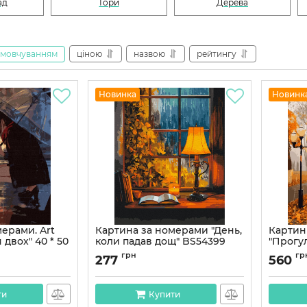
ад
Гори
Дерева
амовчуванням
ціною
назвою
рейтингу
Новинка
Новинк
ерами. Art
Картина за номерами "День,
Картин
я двох" 40 * 50
коли падав дощ" BS54399
"Прогу
40×50 см
50*60 с
грн
гр
277
560
Артикул:
BS54399
Артикул:
ти
Купити