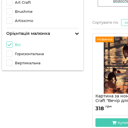
Водосп
Art Craft
Brushme
Artissimo
Сортувати по:
з
Орієнтація малюнка
Новинка
Всі
Горизонтальна
Вертикальна
Картина за ном
Craft "Вечір дл
см 10215-AC
грн
318
Артикул:
10215-AC
Купи