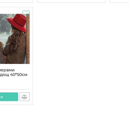
мерами
й дощ 40*50см
ти