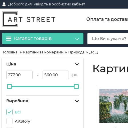
Доброго дня,
увійдіть в особистий кабінет
Оплата та достав
Каталог товарів
Головна
Картини за номерами
Природа
Дощ
Ціна
Карти
-
грн
Виробник
Всі
ArtStory