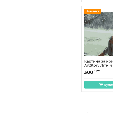
Новинка
Картина за но
ArtStory Літні
Артикул:
AS1007
грн
300
Купи