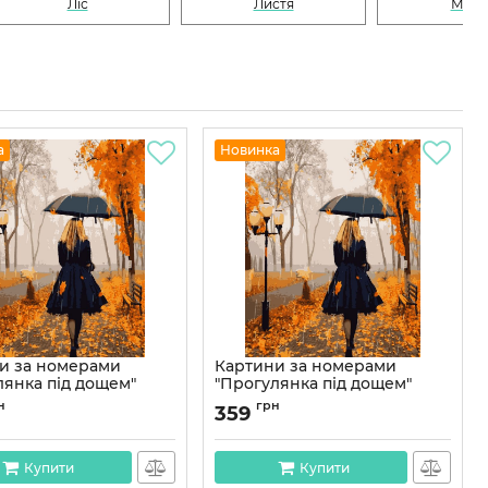
Ліс
Листя
Мор
а
Новинка
и за номерами
Картини за номерами
лянка під дощем"
"Прогулянка під дощем"
м
40*50 см
н
грн
359
PNХ6507
Артикул:
PN6507
Купити
Купити