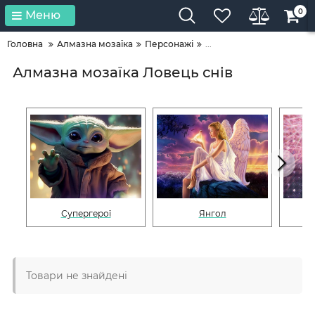
0
Меню
Головна
Алмазна мозаїка
Персонажі
...
Алмазна мозаїка Ловець снів
Супергерої
Янгол
Товари не знайдені