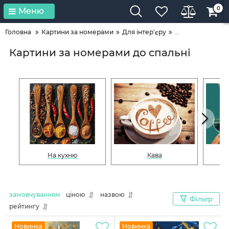
0
Меню
Головна
Картини за номерами
Для інтер'єру
...
Картини за номерами до спальні
На кухню
Кава
замовчуванням
ціною
назвою
Фільтр
рейтингу
Новинка
Новинка