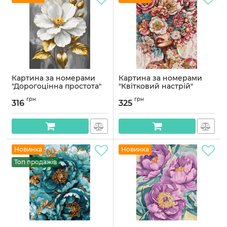
Картина за номерами
Картина за номерами
"Дорогоцінна простота"
"Квітковий настрій"
13173-AC з
KHO8446 40х50 см
грн
грн
металізованими
316
325
Артикул:
KHO8446
фарбами 40х50 см
Артикул:
13173-AC
Новинка
Новинка
Топ продажів