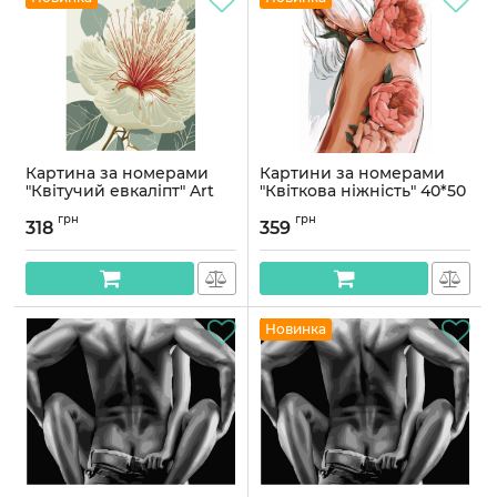
Картина за номерами
Картини за номерами
"Квітучий евкаліпт" Art
"Квіткова ніжність" 40*50
Craft 13155-AC 40х50 см
см
грн
грн
318
359
Артикул:
13155-AC
Артикул:
PN0117
Новинка