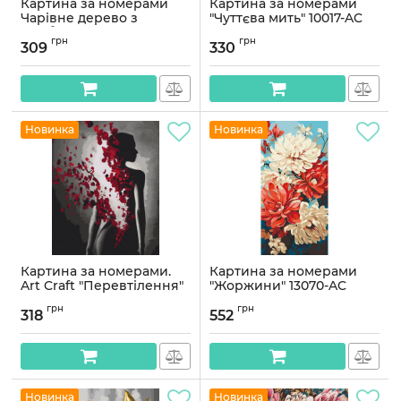
Картина за номерами
Картина за номерами
Чарівне дерево з
"Чуттєва мить" 10017-AC
фарбами металік.
40x50 см
грн
грн
Абстракція 40*50 см
309
330
Артикул:
10017-AC
Орігамі LW 3411
Артикул:
LW3411
Новинка
Новинка
Картина за номерами.
Картина за номерами
Art Craft "Перевтілення"
"Жоржини" 13070-AC
40 * 50 см 10220-AC
40x80 см
грн
грн
318
552
Артикул:
10220-AC
Артикул:
13070-AC
Новинка
Новинка