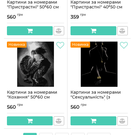
Картини за номерами
Картини за номерами
"Пристрастні" 50*60 см
"Пристрастні" 40*50 см
Артикул:
PNX4441
Артикул:
PN4441
грн
грн
560
359
Новинка
Новинка
Картини за номерами
Картини за номерами
"Кохання" 50*60 см
"Сексуальність" (з
золотими фарбами)
Артикул:
PNX5799
грн
грн
50*60 см
560
560
Артикул:
PNX6151