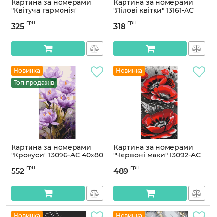
Картина за номерами
Картина за номерами
"Квітуча гармонія"
"Лілові квітки" 13161-AC
KHO3276 з фарбами
40x50 см
грн
грн
металік 40х50см
325
318
Артикул:
13161-AC
Артикул:
KHO3276
Новинка
Новинка
Топ продажів
Картина за номерами
Картина за номерами
"Крокуси" 13096-AC 40х80
"Червоні маки" 13092-AC
см
40х80 см, з
грн
грн
металізованими
552
489
Артикул:
13096-AC
фарбами
Артикул:
13092-AC
Новинка
Новинка