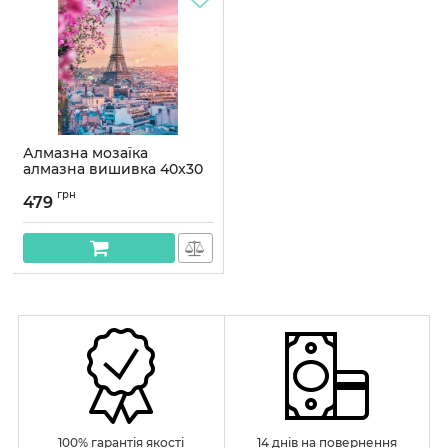
Алмазна мозаїка
алмазна вишивка 40x30
Ейфелева вежа
грн
OG00304SS
479
Артикул:
OG00304SS
100% гарантія якості
14 днів на повернення