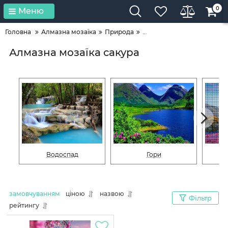
0
Меню
Головна
Алмазна мозаїка
Природа
...
Алмазна мозаїка сакура
Водоспад
Гори
замовчуванням
ціною
назвою
Фільтр
рейтингу