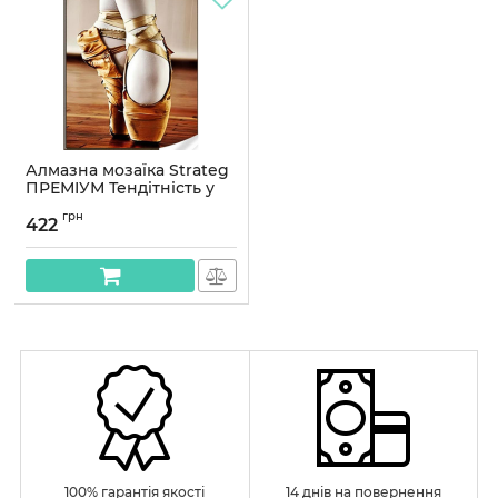
Алмазна мозаїка Strateg
ПРЕМІУМ Тендітність у
танці розміром 30х40 см
грн
(HEG86906)
422
Артикул:
HEG86906
100% гарантія якості
14 днів на повернення