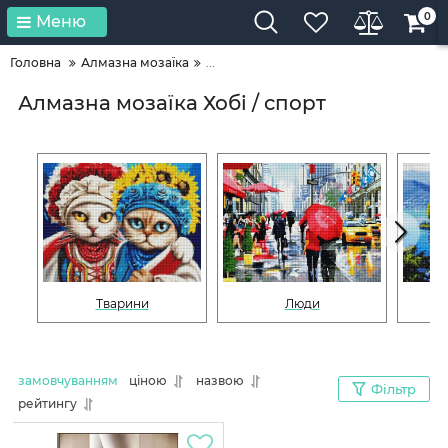
0
Меню
Головна
Алмазна мозаїка
...
Алмазна мозаїка Хобі / спорт
Тварини
Люди
замовчуванням
ціною
назвою
Фільтр
рейтингу