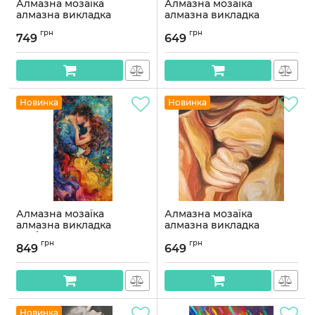
Алмазна мозаїка
Алмазна мозаїка
алмазна викладка
алмазна викладка
Вогняний танець 60x40
Мелодія кохання 45x45
грн
грн
OG00745SB
OG00744SB
749
649
Артикул:
OG00745SB
Артикул:
OG00744SB
Новинка
Новинка
Алмазна мозаїка
Алмазна мозаїка
алмазна викладка
алмазна викладка
Любовний танець 70x40
Задоволення 45x45
грн
грн
OG00707SB
OG00702SB
849
649
Артикул:
OG00707SB
Артикул:
OG00702SB
Новинка