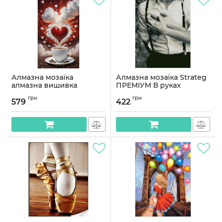
Алмазна мозаїка
Алмазна мозаїка Strateg
алмазна вишивка
ПРЕМІУМ В руках
Кохання та кава 55x30
кохання 30х40 см HX072
грн
грн
OG00643SS
579
422
Артикул:
HX072
Артикул:
OG00643SS