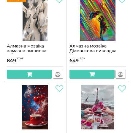
Алмазна мозаїка
Алмазна мозаїка
алмазна вишивка
Діамантова викладка
Абстрактна картина
Пара під кольоровим
грн
грн
70x40 OG00701SB
дощем 50*40 OG00675SB
849
649
Артикул:
OG00701SB
Артикул:
OG00675SB