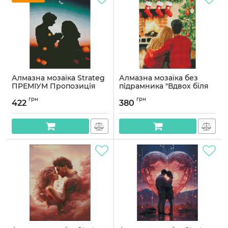
Алмазна мозаїка Strateg
Алмазна мозаїка без
ПРЕМІУМ Пропозиція
підрамника "Вдвох біля
під місяцем розміром
каміна" з голограмними
грн
грн
30х40 см (HX498)
стразами AMC7789 30х40
422
380
см
Артикул:
HX498
Артикул:
AMC7789