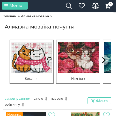
0
Меню
Головна
Алмазна мозаїка
...
Алмазна мозаїка почуття
Кохання
Ніжність
замовчуванням
ціною
назвою
Фільтр
рейтингу
Новинка