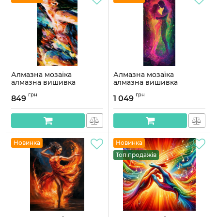
Алмазна мозаїка
Алмазна мозаїка
алмазна вишивка
алмазна вишивка
Ніжність 70x40
Кохання 90x40
грн
грн
OG00762SB
OG00755SB
849
1 049
Артикул:
OG00762SB
Артикул:
OG00755SB
Новинка
Новинка
Топ продажів