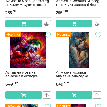
Алмазна мозаїка Strateg
Алмазна мозаїка Strateg
ПРЕМІУМ Буря емоцій
ПРЕМІУМ Закохані без
без підрамника
підрамника розміром
грн
грн
розміром 40х50 см
40х50 см (ZAV4050-17)
255
255
(ZAV4050-20)
Артикул:
ZAV4050-17
Артикул:
ZAV4050-20
Новинка
Новинка
Алмазна мозаїка
Алмазна мозаїка
алмазна викладка
алмазна викладка
Джокер та Харві 2 45x45
Обійми 70x40
грн
грн
OG00778SB
OG00768SB
649
849
Артикул:
OG00778SB
Артикул:
OG00768SB
Новинка
Новинка