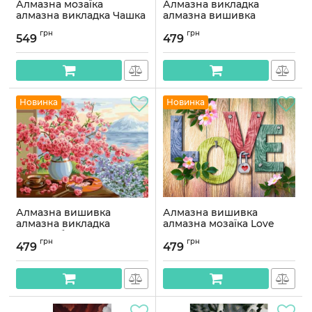
Алмазна мозаїка
Алмазна викладка
алмазна викладка Чашка
алмазна вишивка
кохання 50x30
Романтика в Парижі
грн
грн
OG00590SS
40x30 OG00280SS
549
479
Артикул:
OG00590SS
Артикул:
OG00280SS
Новинка
Новинка
Алмазна вишивка
Алмазна вишивка
алмазна викладка
алмазна мозаїка Love
Ніжний букет 30x40
30x40 OG00109SS
грн
грн
OG00119SS
479
479
Артикул:
OG00109SS
Артикул:
OG00119SS