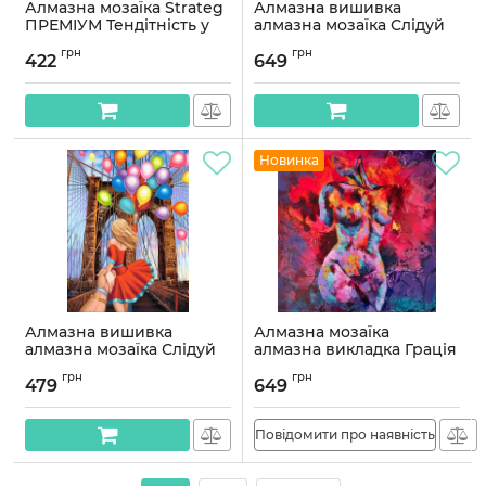
Алмазна мозаїка Strateg
Алмазна вишивка
ПРЕМІУМ Тендітність у
алмазна мозаїка Слідуй
танці розміром 30х40 см
за мрією 50x40
грн
грн
(HEG86906)
OG00222SB
422
649
Артикул:
HEG86906
Артикул:
OG00222SB
Новинка
Алмазна вишивка
Алмазна мозаїка
алмазна мозаїка Слідуй
алмазна викладка Грація
за мрією 40x30
45x45 OG00760SB
грн
грн
OG00222SS
479
649
Артикул:
OG00760SB
Артикул:
OG00222SS
Повідомити про наявність