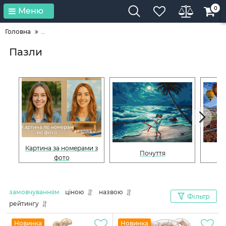
0
Меню
Головна
...
Пазли
Картина за номерами з
Почуття
фото
замовчуванням
ціною
назвою
Фільтр
рейтингу
Новинка
Новинка