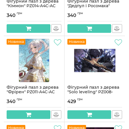
Фігурний пазл з дерева
Фігурний пазл з дерева
"Кіммон" PZ014-A4C-AC
"Дедпул і Росомаха"
75-125 деталей, розмір А4
PZ012-A4C-AC 75-125
грн
грн
деталей, розмір А4
340
340
Артикул:
PZ014-A4C-AC
Артикул:
PZ012-A4C-AC
Новинка
Новинка
Фігурний пазл з дерева
Фігурний пазл з дерева
"Фрірен" PZ011-A4C-AC
"Solo leveling" PZ008-
75-125 деталей, розмір А4
A3C-AC 180-250 деталей,
грн
грн
розмір А3
340
429
Артикул:
PZ011-A4C-AC
Артикул:
PZ008-A3C-AC
Новинка
Новинка