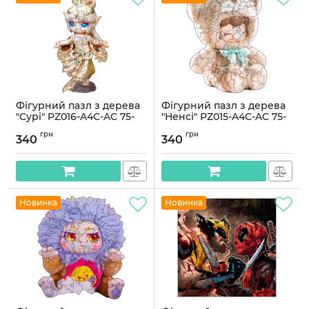
Фігурний пазл з дерева
Фігурний пазл з дерева
"Сурі" PZ016-A4C-AC 75-
"Ненсі" PZ015-A4C-AC 75-
125 деталей, розмір А4
125 деталей, розмір А4
грн
грн
340
340
Артикул:
PZ016-A4C-AC
Артикул:
PZ015-A4C-AC
Новинка
Новинка