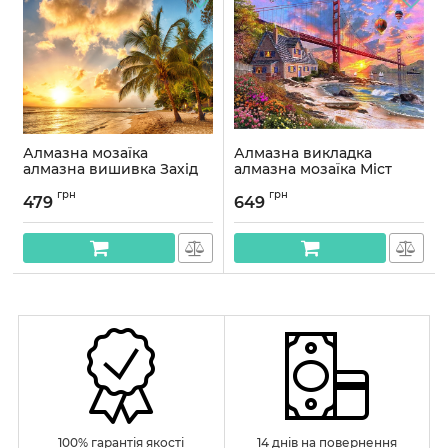
Алмазна мозаїка
Алмазна викладка
алмазна вишивка Захід
алмазна мозаїка Міст
на пляжі 30x40
40x50 OG00336SB
грн
грн
OG00429SS
479
649
Артикул:
OG00336SB
Артикул:
OG00429SS
100% гарантія якості
14 днів на повернення