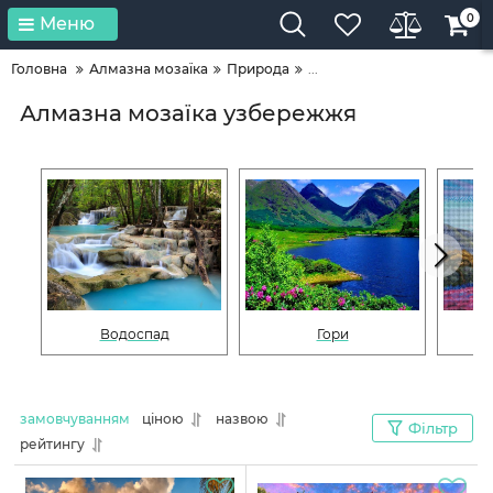
0
Меню
Головна
Алмазна мозаїка
Природа
...
Алмазна мозаїка узбережжя
Водоспад
Гори
замовчуванням
ціною
назвою
Фільтр
рейтингу