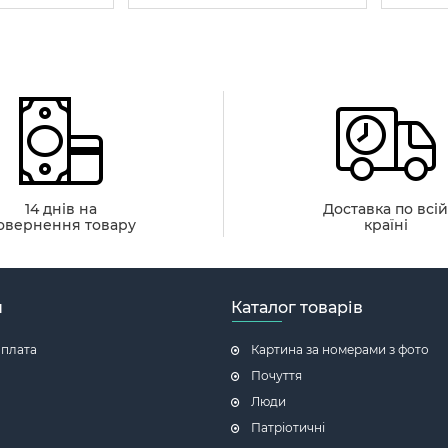
14 днів на
Доставка по всі
овернення товару
країні
н
Каталог товарів
оплата
Картина за номерами з фото
Почуття
Люди
Патріотичні