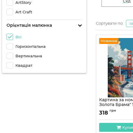
Схід
ArtStory
Art Craft
Сортувати по:
з
Орієнтація малюнка
Всі
Новинка
Горизонтальна
Вертикальна
Квадрат
Картина за но
Золота Брама" 
40х50 см
грн
318
Артикул:
11070-AC
Купи