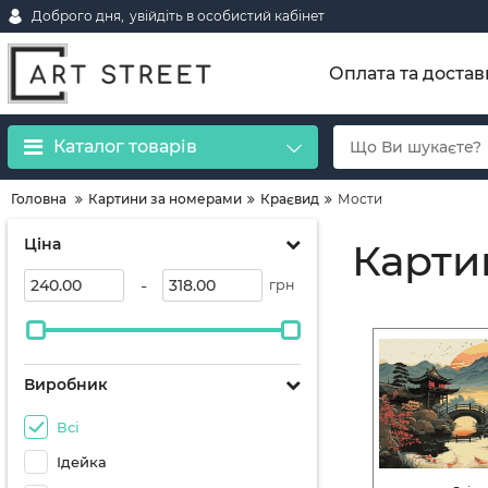
Доброго дня,
увійдіть в особистий кабінет
Оплата та достав
Каталог товарів
Головна
Картини за номерами
Краєвид
Мости
Ціна
Карти
-
грн
Виробник
Всі
Ідейка