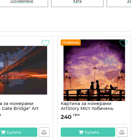
Діснейленд
Хата
Замо
Новинка
а за номерами
Картина за номерами
 Gate Bridge" Art
ArtStory Міст побачень
1003-AC 40х50 см
40*40см
н
грн
240
11003-AC
Артикул:
AS1093
Купити
Купити