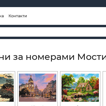
ка
Контакти
ни за номерами Мост