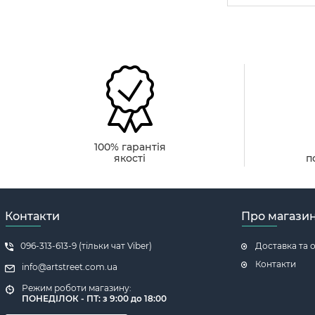
100% гарантія
якості
п
Контакти
Про магази
096-313-613-9 (тільки чат Viber)
Доставка та 
Контакти
info@artstreet.com.ua
Режим роботи магазину:
ПОНЕДІЛОК - ПТ: з 9:00 до 18:00