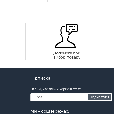
й
Допомога при
виборі товару
Підписка
Отримуйте тільки корисні статті!
Підписатися
Ми у соцмережах: