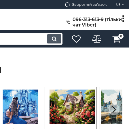
Зворотній зв'язок
Ua
096-313-613-9 (тільки
чат Viber)
0
и