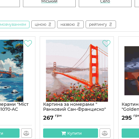
Міський
Село
амовчуванням
ціною
назвою
рейтингу
мерами "Міст
Картина за номерами "
Картин
11070-AC
Ранковий Сан-Франциско"
"Golden
Ідейка KHO3596 50х50 см
Craft 1
грн
гр
267
295
Артикул:
KHO3596
Артикул:
ти
Купити