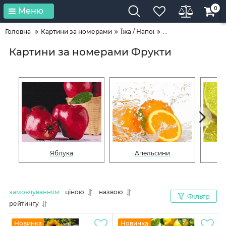
0
Меню
Головна
Картини за номерами
Їжа / Напої
...
Картини за номерами Фрукти
Яблука
Апельсини
замовчуванням
ціною
назвою
Фільтр
рейтингу
Новинка
Новинка