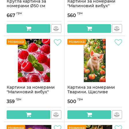
Кругла картина за
Картини за номерами
номерами Ø50 см
"Малиновий вибух"
Натюрморт. Фруктове
50*60см
грн
грн
розмаїття © Орігамі OR
667
560
Артикул:
PNX3636
2008
Артикул:
OR2008
Новинка
Новинка
Картини за номерами
Картина за номерами
"Малиновий вибух"
Тварини. Щасливе
40*50см
поросятко © 40*80 см
грн
грн
Орігамі LW 5222
359
500
Артикул:
PN3636
Артикул:
LW5222
Новинка
Новинка