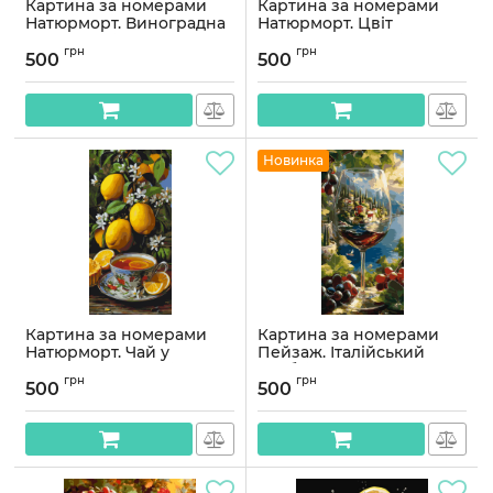
Картина за номерами
Картина за номерами
Натюрморт. Виноградна
Натюрморт. Цвіт
симфонія © 40*80 см
лимонного саду © 40*80
грн
грн
Орігамі LW 5208
см Орігамі LW 5198
500
500
Артикул:
LW5208
Артикул:
LW5198
Новинка
Картина за номерами
Картина за номерами
Натюрморт. Чай у
Пейзаж. Італійський
лимонному саду © 40*80
вайб © 40*80 см Орігамі
грн
грн
см Орігамі LW 5197
LW 5186
500
500
Артикул:
LW5197
Артикул:
LW5186