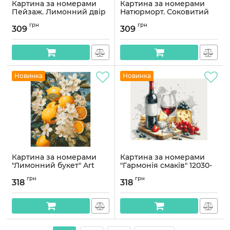
Картина за номерами
Картина за номерами
Пейзаж. Лимонний двір
Натюрморт. Соковитий
40*50 см Орігамі LW 3487
лайм 40*50 см Орігамі
грн
грн
LW 3440
309
309
Артикул:
LW3487
Артикул:
LW3440
Новинка
Новинка
Картина за номерами
Картина за номерами
"Лимонний букет" Art
"Гармонія смаків" 12030-
Craft 12043-AC 40х50 см
AC 40x50 см
грн
грн
318
318
Артикул:
12043-AC
Артикул:
12030-AC