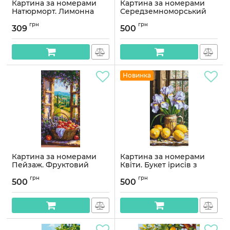
Картина за номерами
Картина за номерами
Натюрморт. Лимонна
Середземноморський
насолода 40*50 см
натюрморт 40*80 см
грн
грн
Орігамі LW 3527
Орігамі LW 5143
309
500
Артикул:
LW3527
Артикул:
LW5143
Новинка
Картина за номерами
Картина за номерами
Пейзаж. Фруктовий
Квіти. Букет ірисів з
кошик 40*80 см Орігамі
лимонами. натюрморт
грн
грн
LW 5133
40*80 см Орігамі LW 5117
500
500
Артикул:
LW5133
Артикул:
LW5117