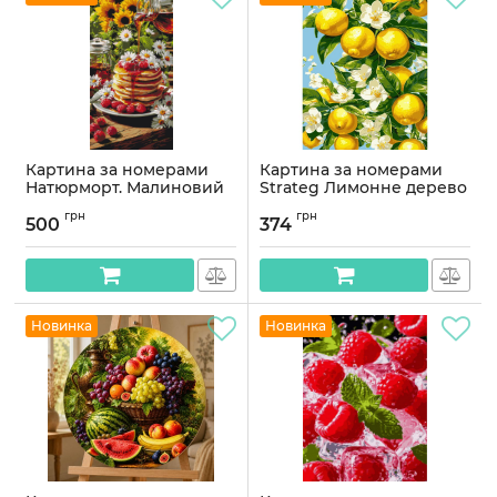
Картина за номерами
Картина за номерами
Натюрморт. Малиновий
Strateg Лимонне дерево
літній ранок © 40*80 см
30Х40 (SS-1251)
грн
грн
Орігамі LW 5248
500
374
Артикул:
SS-1251
Артикул:
LW5248
Новинка
Новинка