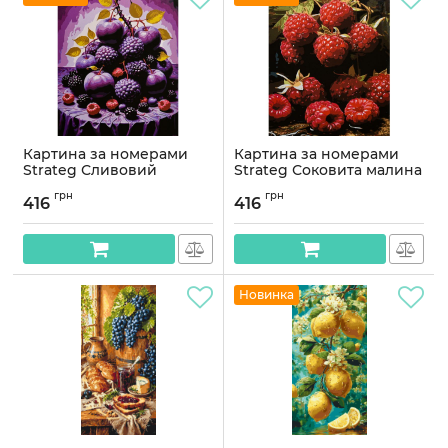
Картина за номерами
Картина за номерами
Strateg Сливовий
Strateg Соковита малина
натюрморт з ягодами на
на чорному фоні 40х50
грн
грн
чорному фоні 40х50
(AH1313)
416
416
(AH1315-16)
Артикул:
AH1313
Артикул:
AH1315-16
Новинка