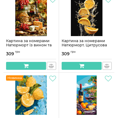
Картина за номерами
Картина за номерами
Натюрморт із вином та
Натюрморт. Цитрусова
сиром 40*50 см Орігамі
свіжість 40*50 см Орігамі
грн
грн
LW 3059-01
LW 3543
309
309
Артикул:
LW3059-01
Артикул:
LW3543
Новинка