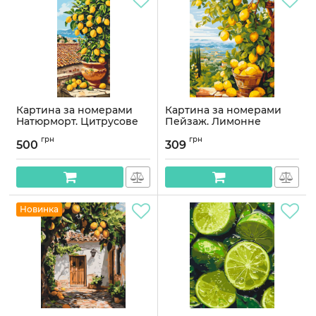
Картина за номерами
Картина за номерами
Натюрморт. Цитрусове
Пейзаж. Лимонне
дерево (лимон) 40*80 см
дерево (цитрус) 40*50 см
грн
грн
Орігамі LW 5116
Орігамі LW 3490
500
309
Артикул:
LW5116
Артикул:
LW3490
Новинка