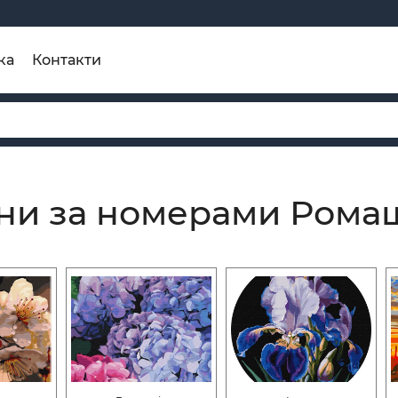
ка
Контакти
ни за номерами Рома