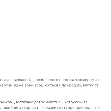
ться із заздалегідь розміченого полотна з номерами та
картин, адже вони асоціюються з природою, влітку та
ником. Достатньо дотримуватись інструкцій та
Такий вид творчості як розвиває творчі здібності, а й