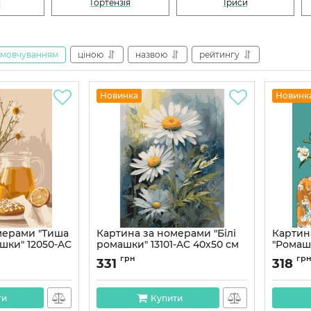
я
Гортензія
Іриси
амовчуванням
ціною
назвою
рейтингу
Новинка
Новинк
мерами "Тиша
Картина за номерами "Білі
Картин
шки" 12050-AC
ромашки" 13101-AC 40х50 см
"Ромаш
40х50 
Артикул:
13101-AC
грн
гр
331
318
Артикул:
ти
Купити