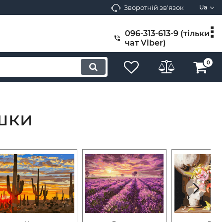
Зворотній зв'язок
Ua
096-313-613-9 (тільки
чат Viber)
0
шки