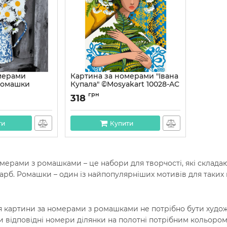
мерами
Картина за номерами "Івана
 ромашки
Купала" ©Mosyakart 10028-AC
40х50 см
грн
318
Артикул:
10028-AC
ти
Купити
мерами з ромашками – це набори для творчості, які складаю
рб. Ромашки – один із найпопулярніших мотивів для таких 
 картини за номерами з ромашками не потрібно бути худож
 відповідні номери ділянки на полотні потрібним кольором. 