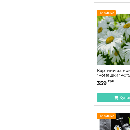
Новинка
Картини за н
"Ромашки" 40*
Артикул:
PN7151
грн
359
Купи
Новинка