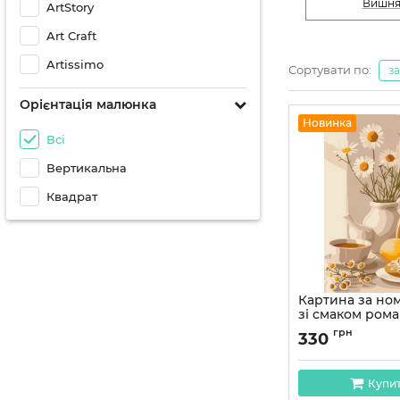
Вишн
ArtStory
Art Craft
Artissimo
Сортувати по:
з
Орієнтація малюнка
Новинка
Всі
Вертикальна
Квадрат
Картина за но
зі смаком рома
50х40 см
грн
330
Артикул:
12050-AC
Купи