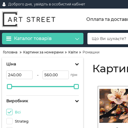
Доброго дня,
увійдіть в особистий кабінет
Оплата та достав
Каталог товарів
Головна
Картини за номерами
Квіти
Ромашки
Ціна
Карти
-
грн
Виробник
Всі
Strateg