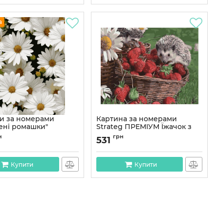
а
и за номерами
Картина за номерами
ені ромашки"
Strateg ПРЕМІУМ Їжачок з
м
полуницею з лаком
н
грн
531
розміром 40х50 см SY6441
PN7050
Артикул:
SY6441
Купити
Купити