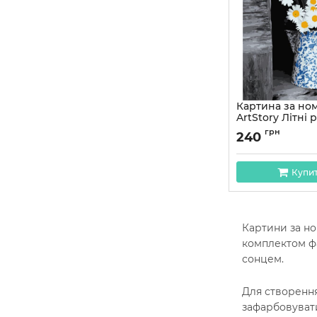
Картина за но
ArtStory Літні
40*40см
грн
240
Артикул:
AS1095
Купи
Картини за но
комплектом фа
сонцем.
Для створення
зафарбовувати