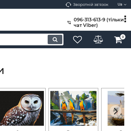
Зворотній зв'язок
Ua
096-313-613-9 (тільки
чат Viber)
0
и