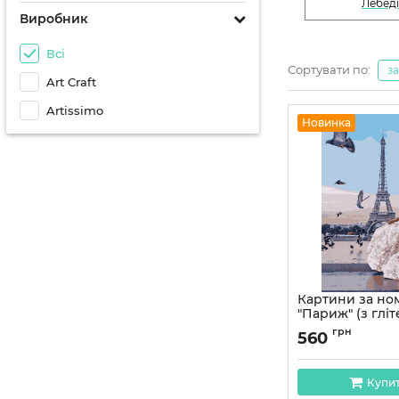
Лебеді
Виробник
Всі
Сортувати по:
з
Art Craft
Artissimo
Новинка
Картини за н
"Париж" (з глі
см
грн
560
Артикул:
PNХ3705
Купи