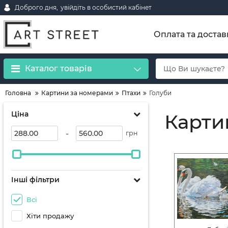
Доброго дня,
увійдіть в особистий кабінет
Оплата та достав
Каталог товарів
Головна
Картини за номерами
Птахи
Голуби
Ціна
Карти
-
грн
Інші фільтри
Всі
Хіти продажу