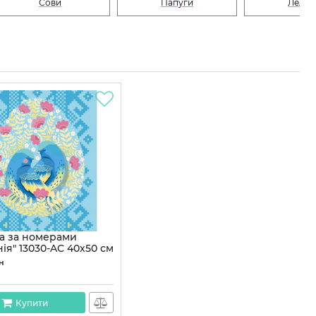
Сови
Папуги
Лелек
а за номерами
ія" 13030-AC 40х50 см
13030-AC
н
Купити