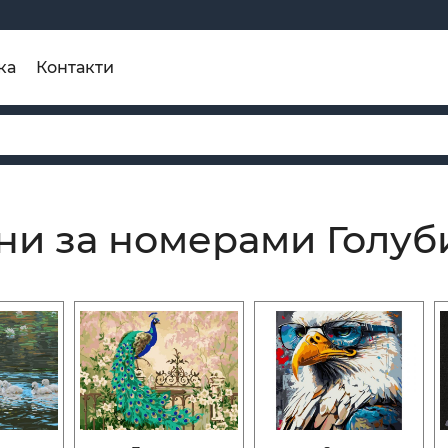
ка
Контакти
ни за номерами Голуб