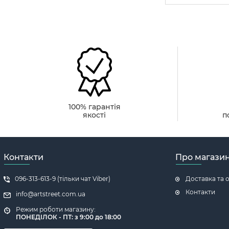
100% гарантія
якості
п
Контакти
Про магази
096-313-613-9 (тільки чат Viber)
Доставка та 
Контакти
info@artstreet.com.ua
Режим роботи магазину:
ПОНЕДІЛОК - ПТ: з 9:00 до 18:00