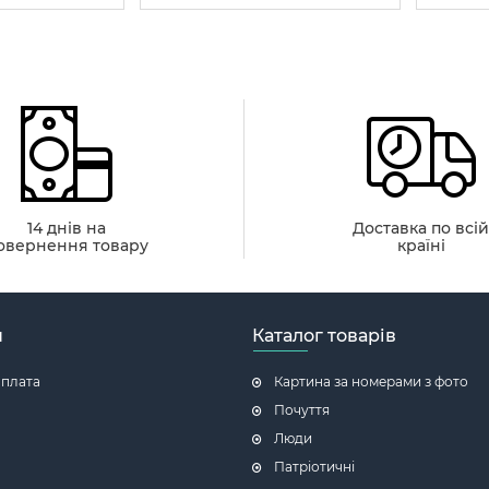
14 днів на
Доставка по всі
овернення товару
країні
н
Каталог товарів
оплата
Картина за номерами з фото
Почуття
Люди
Патріотичні