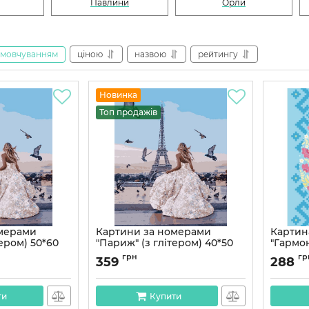
Павлини
Орли
амовчуванням
ціною
назвою
рейтингу
Новинка
Топ продажів
омерами
Картини за номерами
Картин
тером) 50*60
"Париж" (з глітером) 40*50
"Гармон
см
Артикул:
грн
гр
359
288
Артикул:
PN3705
ти
Купити