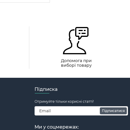
й
Допомога при
виборі товару
Підписка
Отримуйте тільки корисні статті!
Підписатися
Ми у соцмережах: