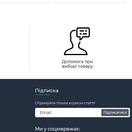
й
Допомога при
виборі товару
Підписка
Отримуйте тільки корисні статті!
Підписатися
Ми у соцмережах: