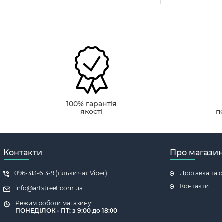
100% гарантія
якості
п
Контакти
Про магази
096-313-613-9 (тільки чат Viber)
Доставка та 
Контакти
info@artstreet.com.ua
Режим роботи магазину:
ПОНЕДІЛОК - ПТ: з 9:00 до 18:00