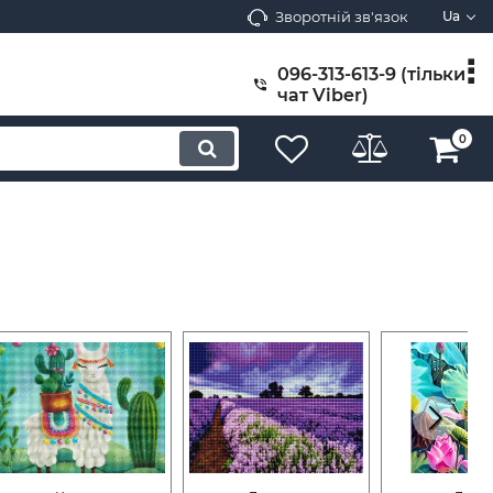
Зворотній зв'язок
Ua
096-313-613-9 (тільки
чат Viber)
0