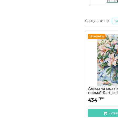
Вишн
Сортувати по:
з
Новинка
Алмазна мозаїк
поема" ©art_se
AMO8150, 30x4
грн
434
Артикул:
AMO8150
Купи