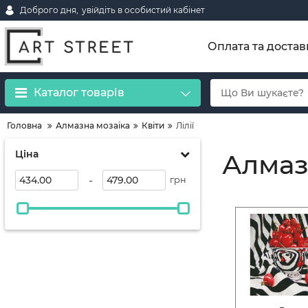
Доброго дня,
увійдіть в особистий кабінет
Оплата та достав
Каталог товарів
Головна
Алмазна мозаїка
Квіти
Лілії
Ціна
Алмазн
-
грн