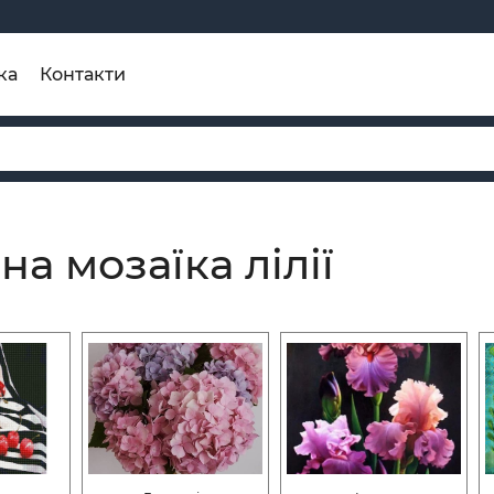
ка
Контакти
а мозаїка лілії