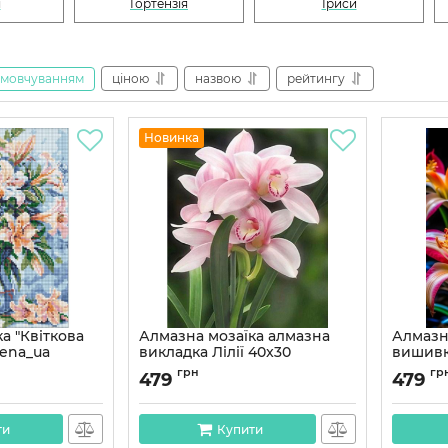
я
Гортензія
Іриси
амовчуванням
ціною
назвою
рейтингу
Новинка
а "Квіткова
Алмазна мозаїка алмазна
Алмазн
lena_ua
викладка Лілії 40x30
вишивк
0 см
OG00076SS
OG006
грн
гр
479
479
Артикул:
OG00076SS
Артикул:
ти
Купити