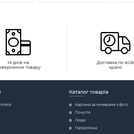
14 днів на
Доставка по всі
овернення товару
країні
н
Каталог товарів
оплата
Картина за номерами з фото
Почуття
Люди
Патріотичні