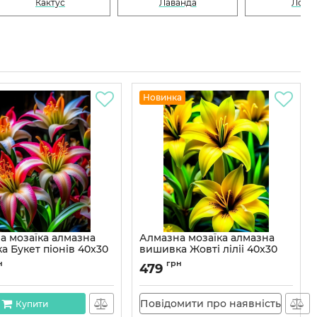
Кактус
Лаванда
Лото
Новинка
а мозаїка алмазна
Алмазна мозаїка алмазна
а Букет піонів 40x30
вишивка Жовті ліліі 40x30
40SS
OG00646SS
н
грн
479
OG00640SS
Артикул:
OG00646SS
Повідомити про наявність
Купити