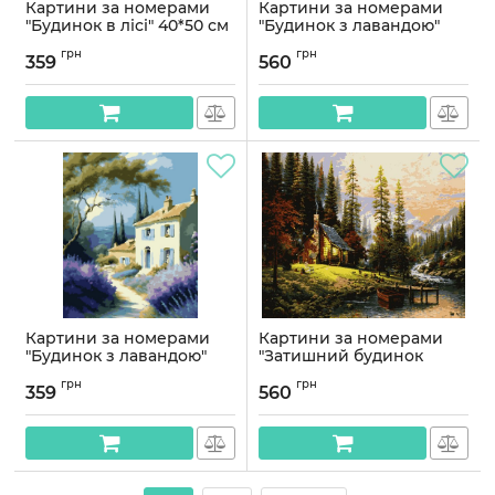
Картини за номерами
Картини за номерами
"Будинок в лісі" 40*50 см
"Будинок з лавандою"
50*60 см
Артикул:
PN8202
грн
грн
359
560
Артикул:
PNX9187
Картини за номерами
Картини за номерами
"Будинок з лавандою"
"Затишний будинок
40*50 см
Томас Кінкейд" 50*60 см
грн
грн
359
560
Артикул:
PN9187
Артикул:
PNХ8201