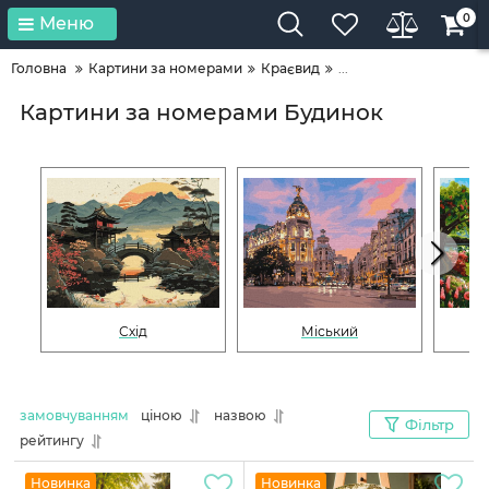
0
Меню
Головна
Картини за номерами
Краєвид
...
Картини за номерами Будинок
Схід
Міський
замовчуванням
ціною
назвою
Фільтр
рейтингу
Новинка
Новинка