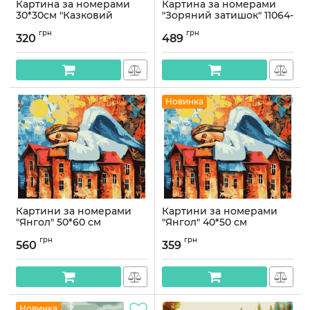
Картина за номерами
Картина за номерами
30*30см "Казковий
"Зоряний затишок" 11064-
пейзаж"
AC 40х80 см
грн
грн
320
489
Артикул:
AS2201
Артикул:
11064-AC
Новинка
Картини за номерами
Картини за номерами
"Янгол" 50*60 см
"Янгол" 40*50 см
Артикул:
PNX5456
Артикул:
PN5456
грн
грн
560
359
Новинка