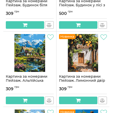
Картина за номерами
Картина за номерами
Пейзаж. Будинок біля
Пейзаж. Будинок у лісі з
озера 40*50 см Орігамі
фарбами металік 40*80
грн
грн
LW 3207-01
см Орігамі LW 5184
309
500
Артикул:
LW3207-01
Артикул:
LW5184
Новинка
Картина за номерами
Картина за номерами
Пейзаж. Альпійська
Пейзаж. Лимонний двір
гармонія 40*50 см
40*50 см Орігамі LW 3487
грн
грн
Орігамі LW 3492
309
309
Артикул:
LW3487
Артикул:
LW3492
Новинка