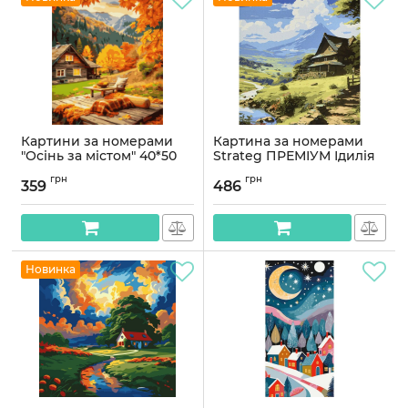
Картини за номерами
Картина за номерами
"Осінь за містом" 40*50
Strateg ПРЕМІУМ Ідилія
см
серед гір з лаком та
грн
грн
рівнем розміром 40х50
359
486
Артикул:
PN0133
см (VA-4645)
Артикул:
VA-4645
Новинка