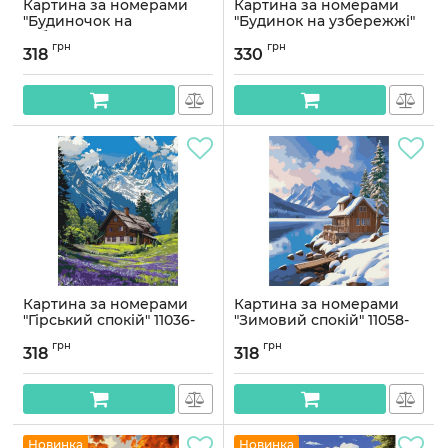
Картина за номерами
Картина за номерами
"Будиночок на
"Будинок на узбережжі"
узбережжі" 11041-AC
11072-AC 40х50 см
грн
грн
40х50 см
318
330
Артикул:
11072-AC
Артикул:
11041-AC
Картина за номерами
Картина за номерами
"Гірський спокій" 11036-
"Зимовий спокій" 11058-
AC 40x50 см
AC 40х50 см
грн
грн
318
318
Артикул:
11036-AC
Артикул:
11058-AC
Новинка
Новинка