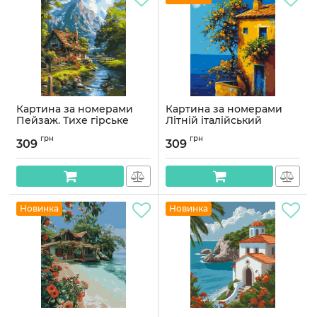
Картина за номерами
Картина за номерами
Пейзаж. Тихе гірське
Літній італійський
життя 40*50 см Орігамі
пейзаж 40*50 см Орігамі
грн
грн
LW 3438
LW 3441
309
309
Артикул:
LW3438
Артикул:
LW3441
Новинка
Новинка