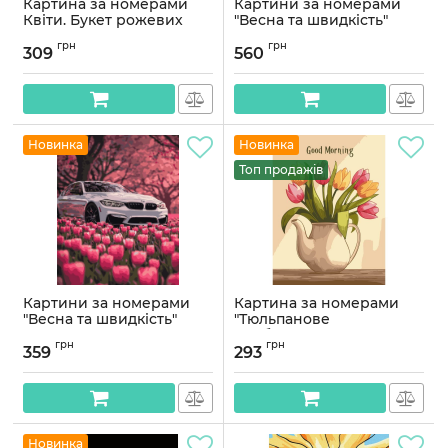
Картина за номерами
Картини за номерами
Квіти. Букет рожевих
"Весна та швидкість"
тюльпанів 40*50 см
50*60 см
грн
грн
Орігамі LW 3212-01
309
560
Артикул:
PNX9654
Артикул:
LW3212-01
Новинка
Новинка
Топ продажів
Картини за номерами
Картина за номерами
"Весна та швидкість"
"Тюльпанове
40*50 см
пробудження" 13171-AC
грн
грн
30х40 см
359
293
Артикул:
PN9654
Артикул:
13171-AC
Новинка