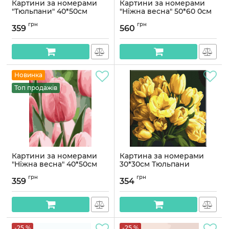
Картини за номерами
Картини за номерами
"Тюльпани" 40*50см
"Ніжна весна" 50*60 0см
Артикул:
PN1975
Артикул:
PNХ1960
грн
грн
359
560
Новинка
Топ продажів
Картини за номерами
Картина за номерами
"Ніжна весна" 40*50см
30*30см Тюльпани
КОЛЬОРОВА СХЕМА
Артикул:
PN1960
грн
грн
359
354
Артикул:
AS2026
-25 %
-25 %