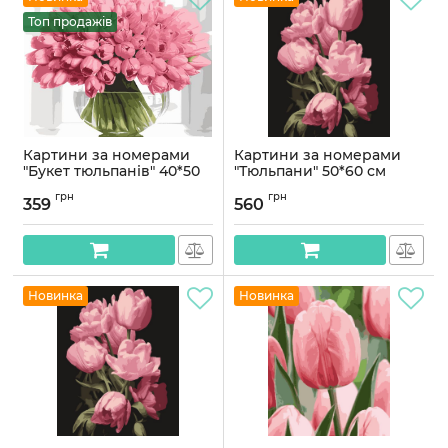
Топ продажів
Картини за номерами
Картини за номерами
"Букет тюльпанів" 40*50
"Тюльпани" 50*60 см
см
Артикул:
PNX1975
грн
грн
359
560
Артикул:
PN1964
Новинка
Новинка