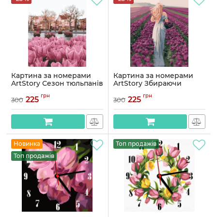
Картина за номерами
Картина за номерами
ArtStory Сезон тюльпанів
ArtStory Збираючи
40*50см
тюльпани 40*50см
грн
грн
225
225
300
300
Артикул:
AS1058
Артикул:
AS1006
Новинка
Топ продажів
Топ продажів