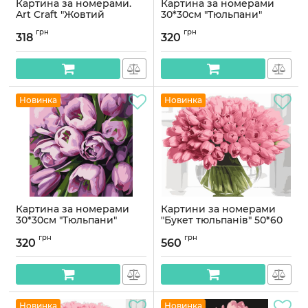
Картина за номерами.
Картина за номерами
Art Craft "Жовтий
30*30см "Тюльпани"
настрій" 40 * 50 см 13112-
Артикул:
AS2260
грн
грн
AC
318
320
Артикул:
13112-AC
Новинка
Новинка
Картина за номерами
Картини за номерами
30*30см "Тюльпани"
"Букет тюльпанів" 50*60
см
Артикул:
AS2212
грн
грн
320
560
Артикул:
PNX1964
Новинка
Новинка