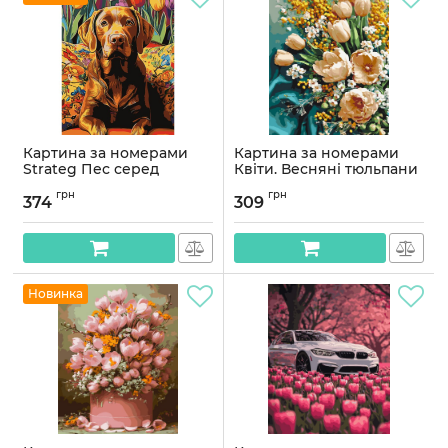
Картина за номерами
Картина за номерами
Strateg Пес серед
Квіти. Весняні тюльпани
тюльпанів 30Х40 (SS-
40*50 см Орігамі LW 3178-
грн
грн
1288)
01
374
309
Артикул:
SS-1288
Артикул:
LW3178-01
Новинка