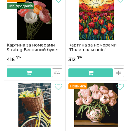
Топ продажів
Картина за номерами
Картина за номерами
Strateg Весняний букет
"Поле тюльпанів"
на чорному фоні 40Х50
KHO3282, 40х50 см
грн
грн
(AH1251)
416
312
Артикул:
KHO3282
Артикул:
AH1251
Новинка