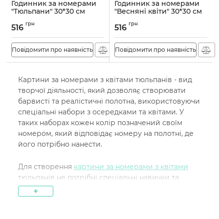
Годинник за номерами
Годинник за номерами
"Тюльпани" 30*30 см
"Весняні квіти" 30*30 см
Артикул:
ASG033
Артикул:
ASG032
грн
грн
516
516
Повідомити про наявність
Повідомити про наявність
Картини за номерами з квітами тюльпанів - вид
творчої діяльності, який дозволяє створювати
барвисті та реалістичні полотна, використовуючи
спеціальні набори з осередками та квітами. У
таких наборах кожен колір позначений своїм
номером, який відповідає номеру на полотні, де
його потрібно нанести.
Для створення
картини за номерами з квітами
тюльпанів не потрібні спеціальні навички та
творчі здібності, оскільки процес полягає у
+
простому заповненні осередків потрібним
кольором. Такий вид творчості підходить для