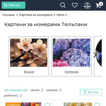
0
Меню
Головна
Картини за номерами
Квіти
...
Картини за номерами Тюльпани
Вишня
Гортензія
замовчуванням
ціною
назвою
Фільтр
рейтингу
Новинка