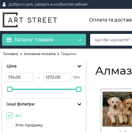
Доброго дня,
увійдіть в особистий кабінет
Оплата та достав
Каталог товарів
Головна
Алмазна мозаїка
Тварини
Ціна
Алмаз
-
грн
Інші фільтри
Всі
Хіти продажу