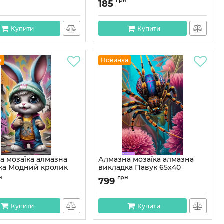
н
грн
185
на викладка
викладка (DEEX16283)
6290)
Артикул:
DEEX16283
DEEX16290
Купити
Купити
а
Новинка
а мозаїка алмазна
Алмазна мозаїка алмазна
ка Модний кролик
викладка Павук 65x40
OG00806SB
OG00799SB
н
грн
799
OG00806SB
Артикул:
OG00799SB
Купити
Купити