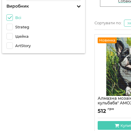
Собак
Виробник
Всі
Сортувати по:
з
Strateg
Ідейка
Новинка
ArtStory
Алмазна мозаїк
кульбаба" AMO2
см
грн
512
Артикул:
AMO20120
Купи