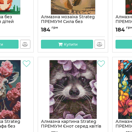
ка без
Алмазна мозаїка Strateg
Алмазна
 дітей
ПРЕМІУМ Сила без
ПРЕМІУ
ка" AMM1031,
підрамника розміром 30х40
підрам
грн
гр
184
184
см (ZAV3040-51)
см (ZAV
Артикул:
ZAV3040-51
Артикул:
ти
Купити
а Strateg
Алмазна картина Strateg
Алмазна
фа без
ПРЕМІУМ Єнот серед квітів
ПРЕМІУ
зміром 30х40
розміром 40х50 см (L-019)
кольор