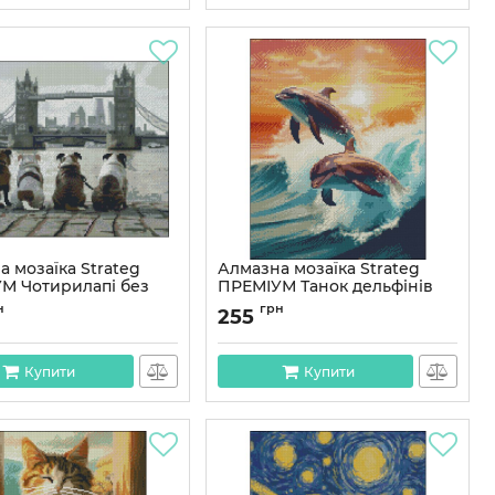
 мозаїка Strateg
Алмазна мозаїка Strateg
М Чотирилапі без
ПРЕМІУМ Танок дельфінів
ника розміром 40х50
без підрамника розміром
н
грн
255
4050-41)
40х50 см (ZAV4050-39)
ZAV4050-41
Артикул:
ZAV4050-39
Купити
Купити