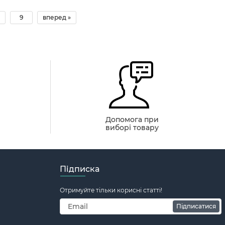
9
вперед »
й
Допомога при
виборі товару
Підписка
Отримуйте тільки корисні статті!
Підписатися