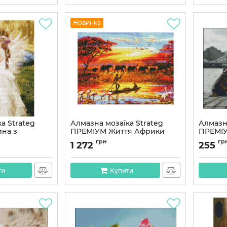
Новинка
а Strateg
Алмазна мозаїка Strateg
Алмазна
на з
ПРЕМІУМ Життя Африки
ПРЕМІУ
 см HA0012
50х60 см HA0002
підрам
грн
гр
1 272
255
см (ZAV
Артикул:
HA0002
Артикул:
ти
Купити