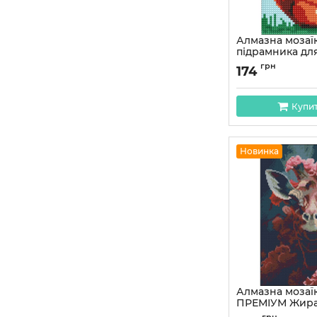
Алмазна мозаї
підрамника для
"Чарівна білоч
грн
174
15х20 см
Артикул:
AMM1031
Купи
Новинка
Алмазна мозаїк
ПРЕМІУМ Жира
підрамника ро