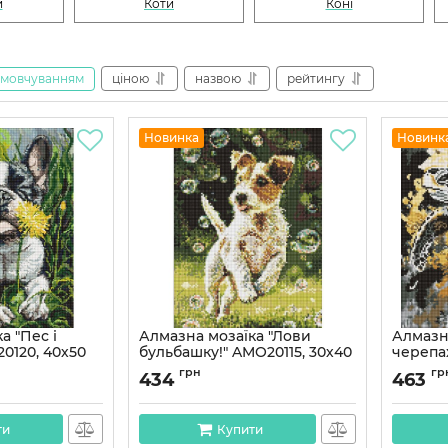
и
Коти
Коні
амовчуванням
ціною
назвою
рейтингу
Новинка
Новинк
а "Пес і
Алмазна мозаїка "Лови
Алмазн
0120, 40х50
бульбашку!" AMO20115, 30х40
черепах
см
AMO826
грн
гр
434
463
Артикул:
AMO20115
Артикул:
ти
Купити