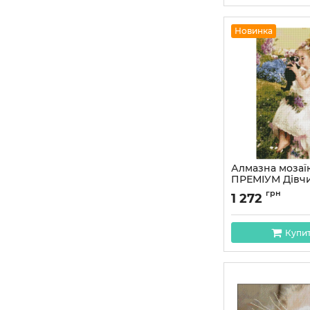
Новинка
Алмазна мозаїк
ПРЕМІУМ Дівчи
кошеням 50х60
грн
1 272
Артикул:
HA0012
Купи