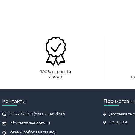
100% гарантія
якості
п
Контакти
Про магази
096-313-613-9 (тільки чат Viber)
Доставка та 
Контакти
info@artstreet.com.ua
Режим роботи магазину: