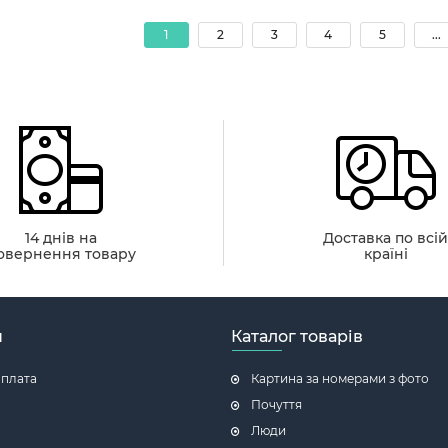
1
2
3
4
5
...
14 днів на
Доставка по всі
овернення товару
країні
н
Каталог товарів
оплата
Картина за номерами з фото
Почуття
Люди