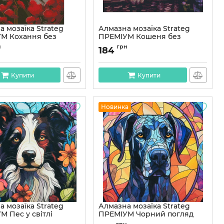
 мозаїка Strateg
Алмазна мозаїка Strateg
М Кохання без
ПРЕМІУМ Кошеня без
ника розміром 30х40
підрамника розміром 30х40
н
грн
184
3040-49)
см (ZAV3040-23)
ZAV3040-49
Артикул:
ZAV3040-23
Купити
Купити
Новинка
 мозаїка Strateg
Алмазна мозаїка Strateg
М Пес у світлі
ПРЕМІУМ Чорний погляд
ів розміром 30х30 см
розміром 30х30 см не повна