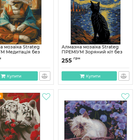
 мозаїка Strateg
Алмазна мозаїка Strateg
М Медитація без
ПРЕМІУМ Зоряний кіт без
ника розміром 40х50
підрамника розміром 40х50
н
грн
255
4050-24)
см (ZAV4050-5)
ZAV4050-24
Артикул:
ZAV4050-5
Купити
Купити
а