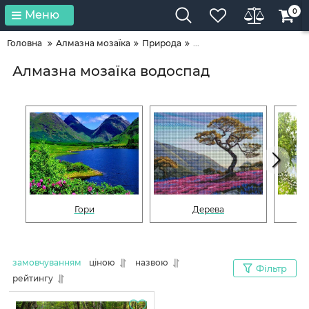
0
Меню
Головна
Алмазна мозаїка
Природа
...
Алмазна мозаїка водоспад
Гори
Дерева
замовчуванням
ціною
назвою
Фільтр
рейтингу