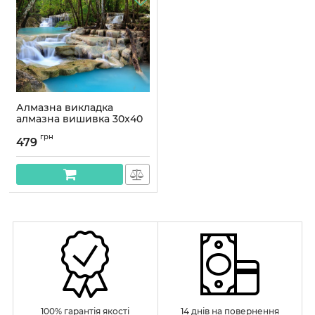
Алмазна викладка
алмазна вишивка 30x40
Каскад OG00547SS
грн
479
Артикул:
OG00547SS
100% гарантія якості
14 днів на повернення