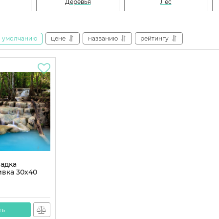
Деревья
Лес
умолчанию
цене
названию
рейтингу
адка
вка 30x40
7SS
S
ть