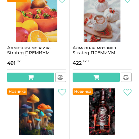
Алмазная мозаика
Алмазная мозаика
Strateg ПРЕМИУМ
Strateg ПРЕМИУМ
Разнообразие вкусов
Осенняя кофе размером
грн
грн
размером 40х50 см
30х40 см (KB054)
491
422
(SK88287)
Артикул:
KB054
Артикул:
SK88287
Новинка
Новинка