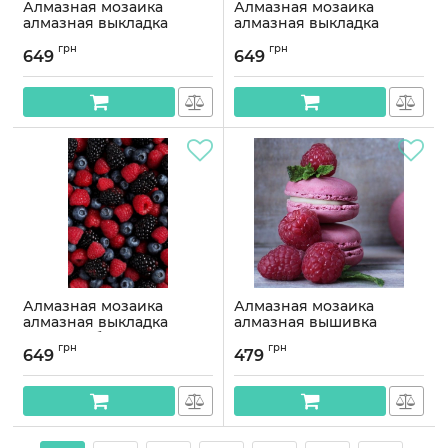
Алмазная мозаика
Алмазная мозаика
алмазная выкладка
алмазная выкладка
Фруктовая корзина
Осенний пир 40x50
грн
грн
40x50 GA74632
GA74607
649
649
Артикул:
GA74632
Артикул:
GA74607
Алмазная мозаика
Алмазная мозаика
алмазная выкладка
алмазная вышивка
Ягодный бум 50x40
Макаруны 35x35
грн
грн
OG00040SB
OG00009SS
649
479
Артикул:
OG00040SB
Артикул:
OG00009SS