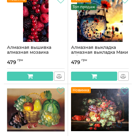
Топ продаж
Алмазная вышивка
Алмазная выкладка
алмазная мозаика
алмазная выкладка Маки
Сочные ягоды 40x30
в бокале 35x35
грн
грн
OG00208SS
OG00073SS
479
479
Артикул:
OG00208SS
Артикул:
OG00073SS
Новинка