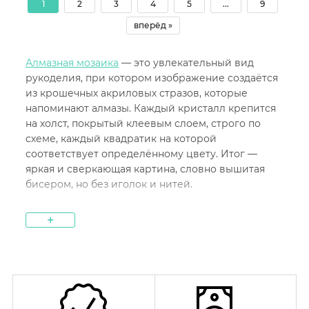
1
2
3
4
5
...
9
вперёд »
Алмазная мозаика
— это увлекательный вид
рукоделия, при котором изображение создаётся
из крошечных акриловых стразов, которые
напоминают алмазы. Каждый кристалл крепится
на холст, покрытый клеевым слоем, строго по
схеме, каждый квадратик на которой
соответствует определённому цвету. Итог —
яркая и сверкающая картина, словно вышитая
бисером, но без иголок и нитей.
Алмазная мозаика для кухни — это не только
+
творческий процесс, но и способ украсить
интерьер. Такие картины отлично смотрятся на
кухонных стенах, придавая пространству тепло,
уют и индивидуальность. Особенно популярны
сюжеты с изображениями еды, напитков,
натюрмортов или домашних животных. Благодаря