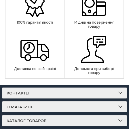
блестящим элементам, мозаика эффектно играет
при освещении, делая кухню ещё более живой и
привлекательной.
100% гарантія якості
14 днів на повернення
товару
Для кого подойдёт алмазная мозаика
на кухню
Алмазная мозаика — универсальное хобби,
которое подойдёт практически каждому:
Любителям рукоделия. Выкладывание
Доставка по всій країні
Допомога при виборі
мозаики — процесс увлекательный и
товару
медитативный, он помогает расслабиться и
отвлечься от повседневных забот.
КОНТАКТЫ
Тем, кто хочет украсить дом своими руками.
Готовая мозаика на кухонной стене будет
О МАГАЗИНЕ
смотреться особенно уютно, ведь она
создана с душой.
КАТАЛОГ ТОВАРОВ