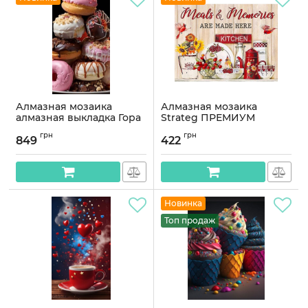
Алмазная мозаика
Алмазная мозаика
алмазная выкладка Гора
Strateg ПРЕМИУМ
пончиков 70x40
Кулинарные
грн
грн
OG00703SB
воспоминания
849
422
размером 30х40 см
Артикул:
OG00703SB
(HEG87080)
Артикул:
HEG87080
Новинка
Топ продаж