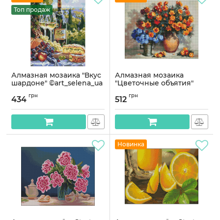
Топ продаж
Алмазная мозаика "Вкус
Алмазная мозаика
шардоне" ©art_selena_ua
"Цветочные объятия"
AMO20188, 30х40 см
©Валентина Баранюк
грн
грн
Идейка AMO7406 40х50
434
512
Артикул:
AMO20188
см
Артикул:
AMO7406
Новинка