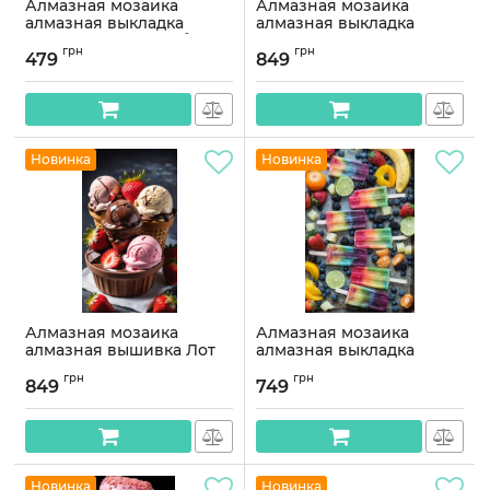
Алмазная мозаика
Алмазная мозаика
алмазная выкладка
алмазная выкладка
Разноцветные грибы
Напиток Чивас 70x40
грн
грн
40x30 OG00467SS
OG00729SB
479
849
Артикул:
OG00467SS
Артикул:
OG00729SB
Новинка
Новинка
Алмазная мозаика
Алмазная мозаика
алмазная вышивка Лот
алмазная выкладка
мороженого 70x40
Фруктовое мороженое
грн
грн
OG00719SB
60x40 OG00709SB
849
749
Артикул:
OG00719SB
Артикул:
OG00709SB
Новинка
Новинка