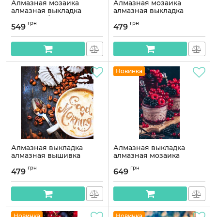
Алмазная мозаика
Алмазная мозаика
алмазная выкладка
алмазная выкладка
Чашка любви 50x30
Яркое мороженое 40x30
грн
грн
OG00590SS
OG00499SS
549
479
Артикул:
OG00590SS
Артикул:
OG00499SS
Новинка
Алмазная выкладка
Алмазная выкладка
алмазная вышивка
алмазная мозаика
Утренний кофе 35x35
Фрукты в стакане 50x40
грн
грн
OG00421SS
OG00232SB
479
649
Артикул:
OG00421SS
Артикул:
OG00232SB
Новинка
Новинка