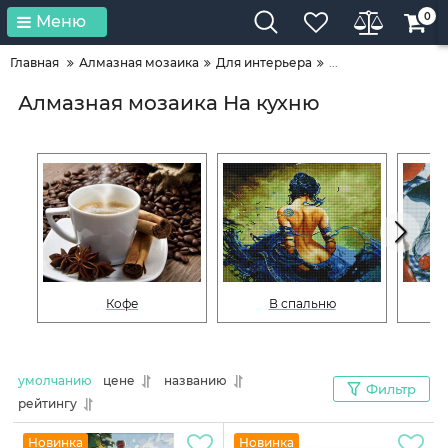
0
Меню
Главная
Алмазная мозаика
Для интерьера
...
Алмазная мозаика На кухню
Кофе
В спальню
умолчанию
цене
названию
Фильтр
рейтингу
Новинка
Новинка